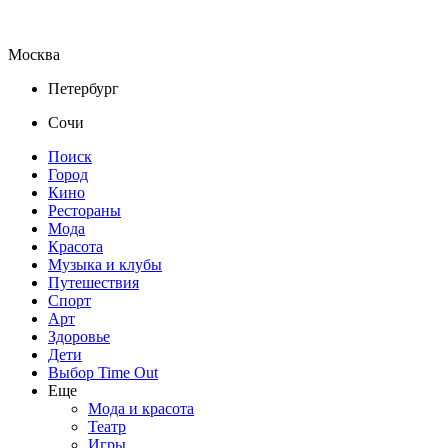
Москва
Петербург
Сочи
Поиск
Город
Кино
Рестораны
Мода
Красота
Музыка и клубы
Путешествия
Спорт
Арт
Здоровье
Дети
Выбор Time Out
Еще
Мода и красота
Театр
Игры