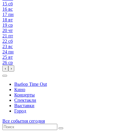
15
сб
16
вс
17
пн
18
вт
19
ср
20
чт
21
пт
22
сб
23
вс
24
пн
25
вт
26
ср
‹
›
Выбор Time Out
Кино
Концерты
Спектакли
Выставки
Город
Все события сегодня