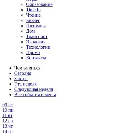
Образование
Time In
Чтение
Бизнес
Питомцы
Дом
Транспорт
Экология
Технологии
Промо
Контакты
Чем заняться:
Сегодня
Завтра
Эта неделя
Следующая неделя
Все события и места
09
вс
10
пн
11
вт
12
ср
13
чт
14
пт