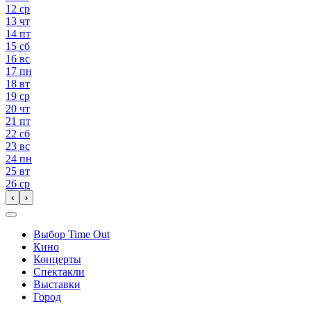
12
ср
13
чт
14
пт
15
сб
16
вс
17
пн
18
вт
19
ср
20
чт
21
пт
22
сб
23
вс
24
пн
25
вт
26
ср
‹
›
Выбор Time Out
Кино
Концерты
Спектакли
Выставки
Город