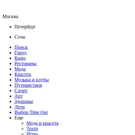
Москва
Петербург
Сочи
Поиск
Город
Кино
Рестораны
Мода
Красота
Музыка и клубы
Путешествия
Спорт
Арт
Здоровье
Дети
Выбор Time Out
Еще
Мода и красота
Театр
Игры