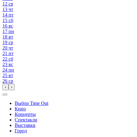
12
ср
13
чт
14
пт
15
сб
16
вс
17
пн
18
вт
19
ср
20
чт
21
пт
22
сб
23
вс
24
пн
25
вт
26
ср
‹
›
Выбор Time Out
Кино
Концерты
Спектакли
Выставки
Город