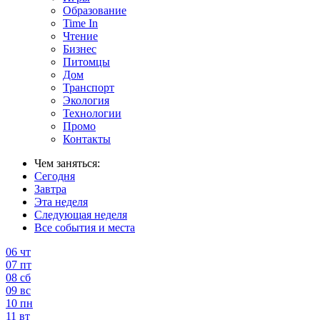
Образование
Time In
Чтение
Бизнес
Питомцы
Дом
Транспорт
Экология
Технологии
Промо
Контакты
Чем заняться:
Сегодня
Завтра
Эта неделя
Следующая неделя
Все события и места
06
чт
07
пт
08
сб
09
вс
10
пн
11
вт