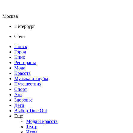
Москва
Петербург
Сочи
Поиск
Город
Кино
Рестораны
Мода
Красота
Музыка и клубы
Путешествия
Спорт
Арт
Здоровье
Дети
Выбор Time Out
Еще
Мода и красота
Театр
Игры