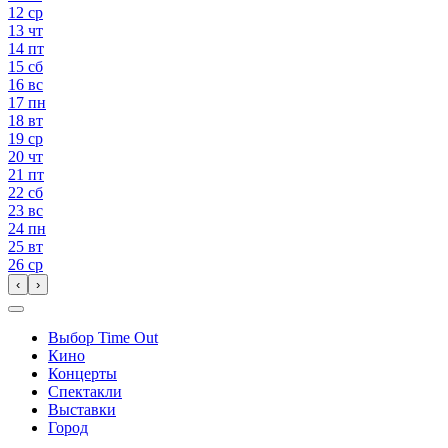
12
ср
13
чт
14
пт
15
сб
16
вс
17
пн
18
вт
19
ср
20
чт
21
пт
22
сб
23
вс
24
пн
25
вт
26
ср
‹
›
Выбор Time Out
Кино
Концерты
Спектакли
Выставки
Город