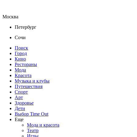
Москва
Петербург
Сочи
Поиск
Город
Кино
Рестораны
Мода
Красота
Музыка и клубы
Путешествия
Спорт
Арт
Здоровье
Дети
Выбор Time Out
Еще
Мода и красота
Театр
Игры