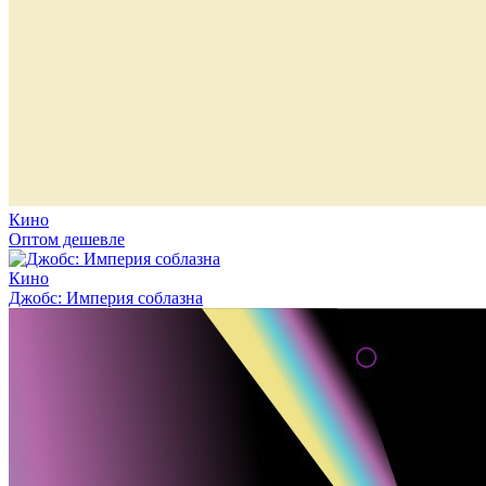
Кино
Оптом дешевле
Кино
Джобс: Империя соблазна