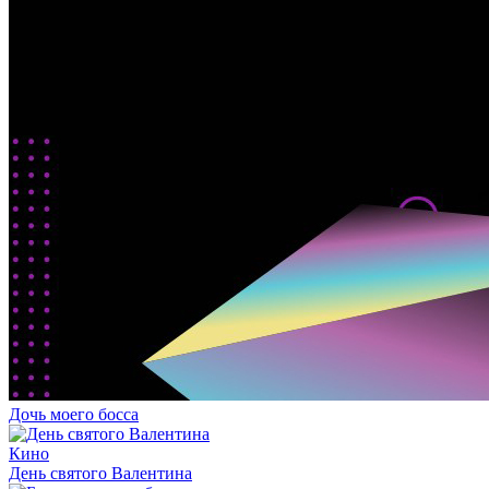
Дочь моего босса
Кино
День святого Валентина