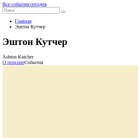
Все события сегодня
Главная
Эштон Кутчер
Эштон Кутчер
Ashton Kutcher
О персоне
События