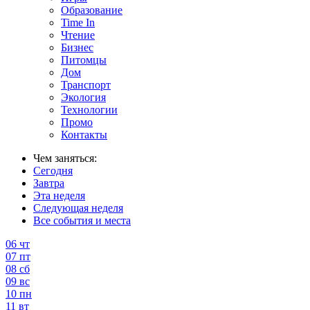
Образование
Time In
Чтение
Бизнес
Питомцы
Дом
Транспорт
Экология
Технологии
Промо
Контакты
Чем заняться:
Сегодня
Завтра
Эта неделя
Следующая неделя
Все события и места
06
чт
07
пт
08
сб
09
вс
10
пн
11
вт