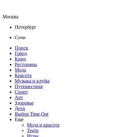
Москва
Петербург
Сочи
Поиск
Город
Кино
Рестораны
Мода
Красота
Музыка и клубы
Путешествия
Спорт
Арт
Здоровье
Дети
Выбор Time Out
Еще
Мода и красота
Театр
Игры