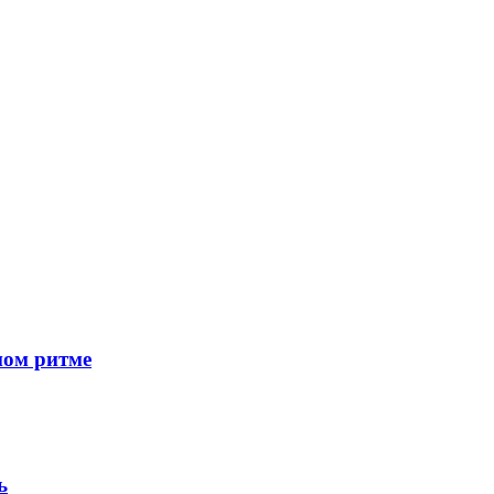
ном ритме
ь