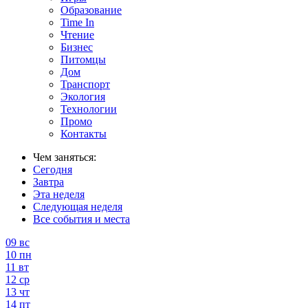
Образование
Time In
Чтение
Бизнес
Питомцы
Дом
Транспорт
Экология
Технологии
Промо
Контакты
Чем заняться:
Сегодня
Завтра
Эта неделя
Следующая неделя
Все события и места
09
вс
10
пн
11
вт
12
ср
13
чт
14
пт