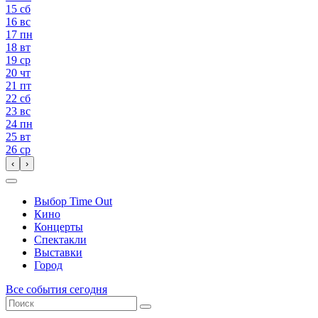
15
сб
16
вс
17
пн
18
вт
19
ср
20
чт
21
пт
22
сб
23
вс
24
пн
25
вт
26
ср
‹
›
Выбор Time Out
Кино
Концерты
Спектакли
Выставки
Город
Все события сегодня