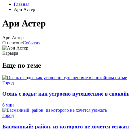
Главная
Ари Астер
Ари Астер
Ари Астер
О персоне
События
Карьера
Еще по теме
Город
Осень с воды: как устроено путешествие в спокой
6 мин
Город
Басманный: район, из которого не хочется уезжат