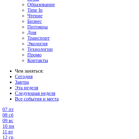
Образование
Time In
Чтение
Бизнес
Питомцы
Дом
Транспорт
Экология
Технологии
Промо
Контакты
Чем заняться:
Сегодня
Завтра
Эта неделя
Следующая неделя
Все события и места
07
пт
08
сб
09
вс
10
пн
11
вт
12
ср