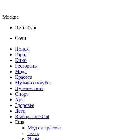
Москва
Петербург
Сочи
Поиск
Город
Кино
Рестораны
Мода
Красота
Музыка и клубы
Путешествия
Спорт
Арт
Здоровье
Дети
Выбор Time Out
Еще
Мода и красота
Театр
Игры