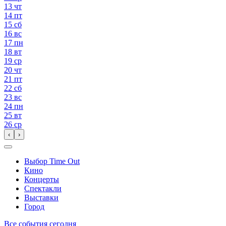
13
чт
14
пт
15
сб
16
вс
17
пн
18
вт
19
ср
20
чт
21
пт
22
сб
23
вс
24
пн
25
вт
26
ср
‹
›
Выбор Time Out
Кино
Концерты
Спектакли
Выставки
Город
Все события сегодня