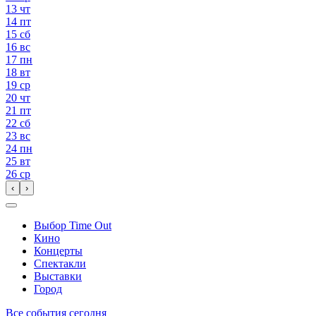
13
чт
14
пт
15
сб
16
вс
17
пн
18
вт
19
ср
20
чт
21
пт
22
сб
23
вс
24
пн
25
вт
26
ср
‹
›
Выбор Time Out
Кино
Концерты
Спектакли
Выставки
Город
Все события сегодня