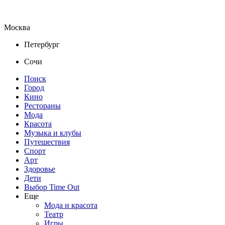
Москва
Петербург
Сочи
Поиск
Город
Кино
Рестораны
Мода
Красота
Музыка и клубы
Путешествия
Спорт
Арт
Здоровье
Дети
Выбор Time Out
Еще
Мода и красота
Театр
Игры