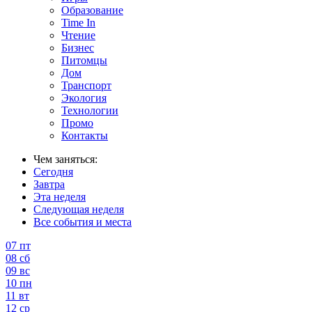
Образование
Time In
Чтение
Бизнес
Питомцы
Дом
Транспорт
Экология
Технологии
Промо
Контакты
Чем заняться:
Сегодня
Завтра
Эта неделя
Следующая неделя
Все события и места
07
пт
08
сб
09
вс
10
пн
11
вт
12
ср