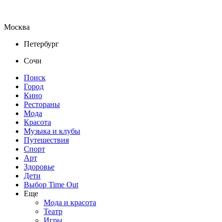
Москва
Петербург
Сочи
Поиск
Город
Кино
Рестораны
Мода
Красота
Музыка и клубы
Путешествия
Спорт
Арт
Здоровье
Дети
Выбор Time Out
Еще
Мода и красота
Театр
Игры