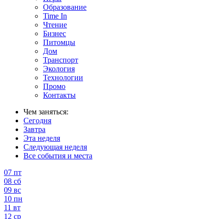
Образование
Time In
Чтение
Бизнес
Питомцы
Дом
Транспорт
Экология
Технологии
Промо
Контакты
Чем заняться:
Сегодня
Завтра
Эта неделя
Следующая неделя
Все события и места
07
пт
08
сб
09
вс
10
пн
11
вт
12
ср