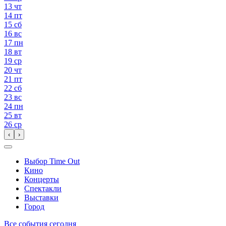
13
чт
14
пт
15
сб
16
вс
17
пн
18
вт
19
ср
20
чт
21
пт
22
сб
23
вс
24
пн
25
вт
26
ср
‹
›
Выбор Time Out
Кино
Концерты
Спектакли
Выставки
Город
Все события сегодня