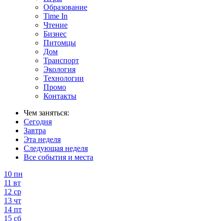
Образование
Time In
Чтение
Бизнес
Питомцы
Дом
Транспорт
Экология
Технологии
Промо
Контакты
Чем заняться:
Сегодня
Завтра
Эта неделя
Следующая неделя
Все события и места
10
пн
11
вт
12
ср
13
чт
14
пт
15
сб