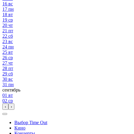
16
вс
17
пн
18
вт
19
ср
20
чт
21
пт
22
сб
23
вс
24
пн
25
вт
26
ср
27
чт
28
пт
29
сб
30
вс
31
пн
сентябрь
01
вт
02
ср
‹
›
Выбор Time Out
Кино
Концерты