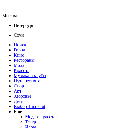
Москва
Петербург
Сочи
Поиск
Город
Кино
Рестораны
Мода
Красота
Музыка и клубы
Путешествия
Спорт
Арт
Здоровье
Дети
Выбор Time Out
Еще
Мода и красота
Театр
Игры