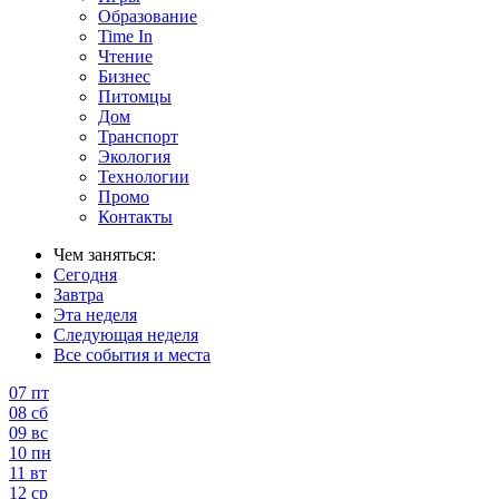
Образование
Time In
Чтение
Бизнес
Питомцы
Дом
Транспорт
Экология
Технологии
Промо
Контакты
Чем заняться:
Сегодня
Завтра
Эта неделя
Следующая неделя
Все события и места
07
пт
08
сб
09
вс
10
пн
11
вт
12
ср