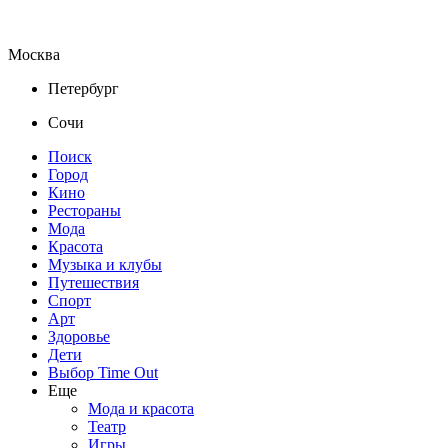
Москва
Петербург
Сочи
Поиск
Город
Кино
Рестораны
Мода
Красота
Музыка и клубы
Путешествия
Спорт
Арт
Здоровье
Дети
Выбор Time Out
Еще
Мода и красота
Театр
Игры