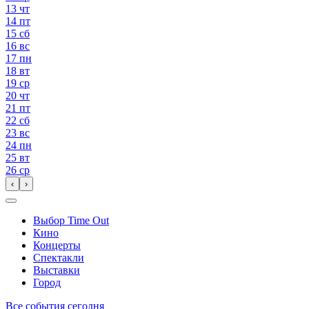
13
чт
14
пт
15
сб
16
вс
17
пн
18
вт
19
ср
20
чт
21
пт
22
сб
23
вс
24
пн
25
вт
26
ср
‹
›
Выбор Time Out
Кино
Концерты
Спектакли
Выставки
Город
Все события сегодня