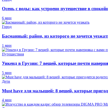
Осень с воды: как устроено путешествие в спокой
6 мин
Город
Басманный: район, из которого не хочется уезжат
1 мин
Путешествия
Уикенд в Грузии: 7 вещей, которые почти наверн
5 мин
Дети
Must have для малышей: 8 вещей, которые пригод
4 мин