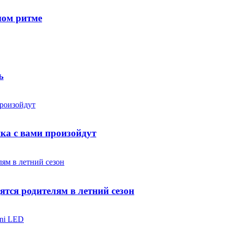
ном ритме
ь
яка с вами произойдут
ятся родителям в летний сезон