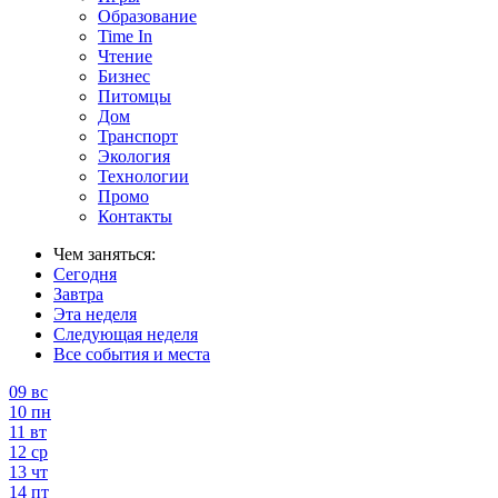
Образование
Time In
Чтение
Бизнес
Питомцы
Дом
Транспорт
Экология
Технологии
Промо
Контакты
Чем заняться:
Сегодня
Завтра
Эта неделя
Следующая неделя
Все события и места
09
вс
10
пн
11
вт
12
ср
13
чт
14
пт