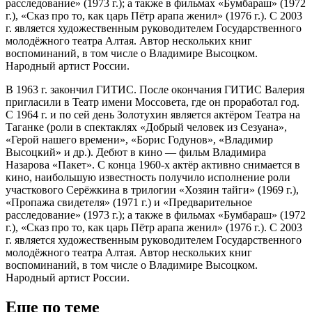
расследование» (1973 г.); а также в фильмах «Бумбараш» (1972
г.), «Сказ про то, как царь Пётр арапа женил» (1976 г.). С 2003
г. является художественным руководителем Государственного
молодёжного театра Алтая. Автор нескольких книг
воспоминаний, в том числе о Владимире Высоцком.
Народный артист России.
В 1963 г. закончил ГИТИС. После окончания ГИТИС Валерия
пригласили в Театр имени Моссовета, где он проработал год.
С 1964 г. и по сей день Золотухин является актёром Театра на
Таганке (роли в спектаклях «Добрый человек из Сезуана»,
«Герой нашего времени», «Борис Годунов», «Владимир
Высоцкий» и др.). Дебют в кино — фильм Владимира
Назарова «Пакет». С конца 1960-х актёр активно снимается в
кино, наибольшую известность получило исполнение роли
участкового Серёжкина в трилогии «Хозяин тайги» (1969 г.),
«Пропажа свидетеля» (1971 г.) и «Предварительное
расследование» (1973 г.); а также в фильмах «Бумбараш» (1972
г.), «Сказ про то, как царь Пётр арапа женил» (1976 г.). С 2003
г. является художественным руководителем Государственного
молодёжного театра Алтая. Автор нескольких книг
воспоминаний, в том числе о Владимире Высоцком.
Народный артист России.
Еще по теме