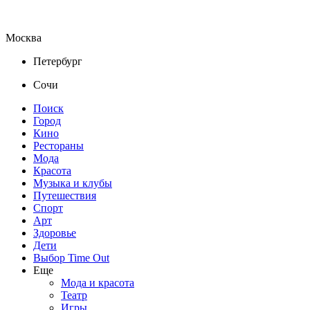
Москва
Петербург
Сочи
Поиск
Город
Кино
Рестораны
Мода
Красота
Музыка и клубы
Путешествия
Спорт
Арт
Здоровье
Дети
Выбор Time Out
Еще
Мода и красота
Театр
Игры