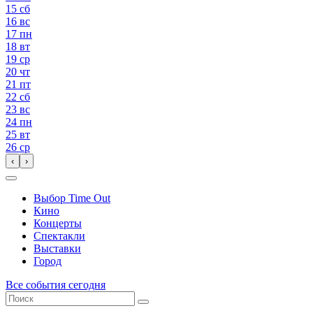
15
сб
16
вс
17
пн
18
вт
19
ср
20
чт
21
пт
22
сб
23
вс
24
пн
25
вт
26
ср
‹
›
Выбор Time Out
Кино
Концерты
Спектакли
Выставки
Город
Все события сегодня