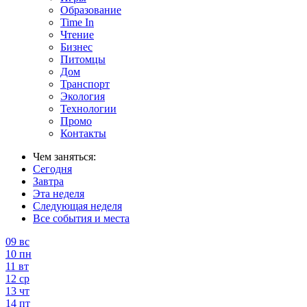
Образование
Time In
Чтение
Бизнес
Питомцы
Дом
Транспорт
Экология
Технологии
Промо
Контакты
Чем заняться:
Сегодня
Завтра
Эта неделя
Следующая неделя
Все события и места
09
вс
10
пн
11
вт
12
ср
13
чт
14
пт