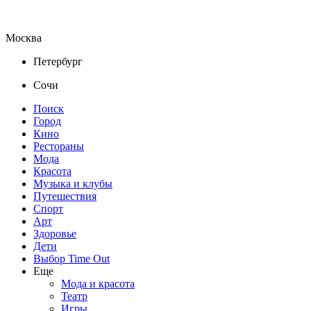
Москва
Петербург
Сочи
Поиск
Город
Кино
Рестораны
Мода
Красота
Музыка и клубы
Путешествия
Спорт
Арт
Здоровье
Дети
Выбор Time Out
Еще
Мода и красота
Театр
Игры