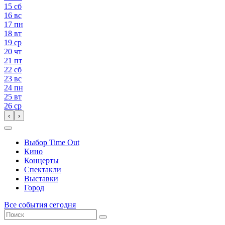
15
сб
16
вс
17
пн
18
вт
19
ср
20
чт
21
пт
22
сб
23
вс
24
пн
25
вт
26
ср
‹
›
Выбор Time Out
Кино
Концерты
Спектакли
Выставки
Город
Все события сегодня