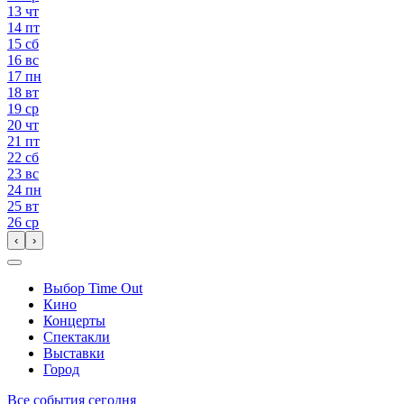
13
чт
14
пт
15
сб
16
вс
17
пн
18
вт
19
ср
20
чт
21
пт
22
сб
23
вс
24
пн
25
вт
26
ср
‹
›
Выбор Time Out
Кино
Концерты
Спектакли
Выставки
Город
Все события сегодня