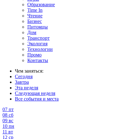
Образование
Time In
Чтение
Бизнес
Питомцы
Дом
Транспорт
Экология
Технологии
Промо
Контакты
Чем заняться:
Сегодня
Завтра
Эта неделя
Следующая неделя
Все события и места
07
пт
08
сб
09
вс
10
пн
11
вт
12
ср