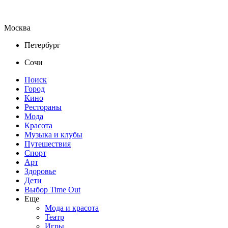
Москва
Петербург
Сочи
Поиск
Город
Кино
Рестораны
Мода
Красота
Музыка и клубы
Путешествия
Спорт
Арт
Здоровье
Дети
Выбор Time Out
Еще
Мода и красота
Театр
Игры