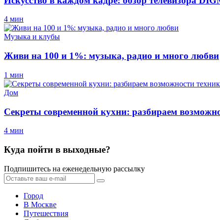
Искусство в каждом кадре: обзор телевизора D
4 мин
Музыка и клубы
Живи на 100 и 1%: музыка, радио и много любви
1 мин
Дом
Секреты современной кухни: разбираем возможно
4 мин
Куда пойти в выходные?
Подпишитесь на еженедельную рассылку
Город
В Москве
Путешествия