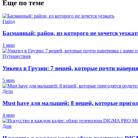
Еще по теме
Город
Басманный: район, из которого не хочется уезжат
1 мин
Путешествия
Уикенд в Грузии: 7 вещей, которые почти наверн
5 мин
Дети
Must have для малышей: 8 вещей, которые пригод
4 мин
Дом