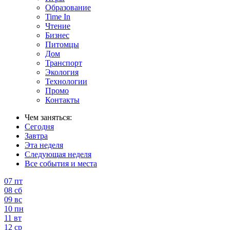
Образование
Time In
Чтение
Бизнес
Питомцы
Дом
Транспорт
Экология
Технологии
Промо
Контакты
Чем заняться:
Сегодня
Завтра
Эта неделя
Следующая неделя
Все события и места
07
пт
08
сб
09
вс
10
пн
11
вт
12
ср