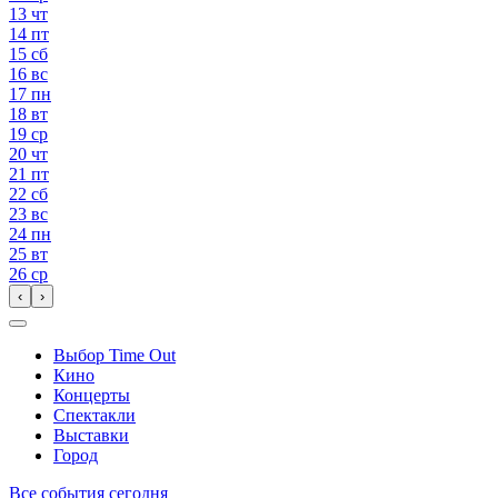
13
чт
14
пт
15
сб
16
вс
17
пн
18
вт
19
ср
20
чт
21
пт
22
сб
23
вс
24
пн
25
вт
26
ср
‹
›
Выбор Time Out
Кино
Концерты
Спектакли
Выставки
Город
Все события сегодня