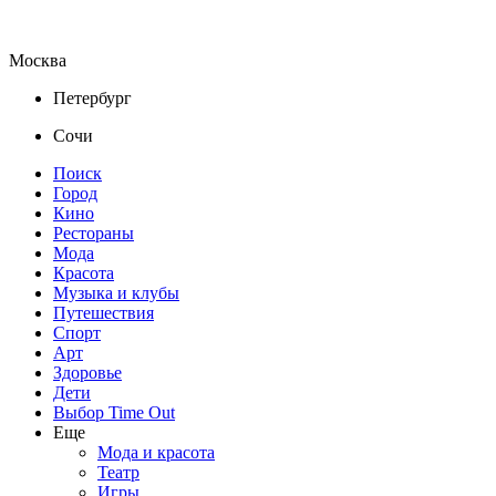
Москва
Петербург
Сочи
Поиск
Город
Кино
Рестораны
Мода
Красота
Музыка и клубы
Путешествия
Спорт
Арт
Здоровье
Дети
Выбор Time Out
Еще
Мода и красота
Театр
Игры