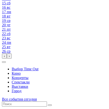
15
сб
16
вс
17
пн
18
вт
19
ср
20
чт
21
пт
22
сб
23
вс
24
пн
25
вт
26
ср
‹
›
Выбор Time Out
Кино
Концерты
Спектакли
Выставки
Город
Все события сегодня