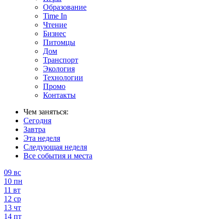
Образование
Time In
Чтение
Бизнес
Питомцы
Дом
Транспорт
Экология
Технологии
Промо
Контакты
Чем заняться:
Сегодня
Завтра
Эта неделя
Следующая неделя
Все события и места
09
вс
10
пн
11
вт
12
ср
13
чт
14
пт