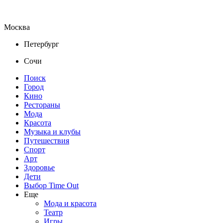
Москва
Петербург
Сочи
Поиск
Город
Кино
Рестораны
Мода
Красота
Музыка и клубы
Путешествия
Спорт
Арт
Здоровье
Дети
Выбор Time Out
Еще
Мода и красота
Театр
Игры