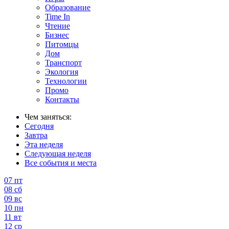
Образование
Time In
Чтение
Бизнес
Питомцы
Дом
Транспорт
Экология
Технологии
Промо
Контакты
Чем заняться:
Сегодня
Завтра
Эта неделя
Следующая неделя
Все события и места
07
пт
08
сб
09
вс
10
пн
11
вт
12
ср