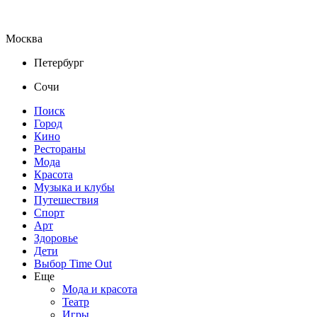
Москва
Петербург
Сочи
Поиск
Город
Кино
Рестораны
Мода
Красота
Музыка и клубы
Путешествия
Спорт
Арт
Здоровье
Дети
Выбор Time Out
Еще
Мода и красота
Театр
Игры