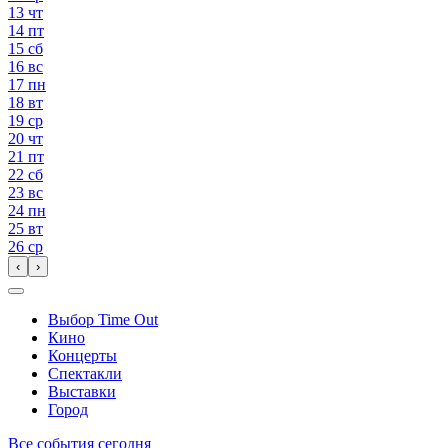
13
чт
14
пт
15
сб
16
вс
17
пн
18
вт
19
ср
20
чт
21
пт
22
сб
23
вс
24
пн
25
вт
26
ср
‹
›
Выбор Time Out
Кино
Концерты
Спектакли
Выставки
Город
Все события сегодня