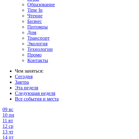
Образование
Time In
Чтение
Бизнес
Питомцы
Дом
Транспорт
Экология
Технологии
Промо
Контакты
Чем заняться:
Сегодня
Завтра
Эта неделя
Следующая неделя
Все события и места
09
вс
10
пн
11
вт
12
ср
13
чт
14
пт