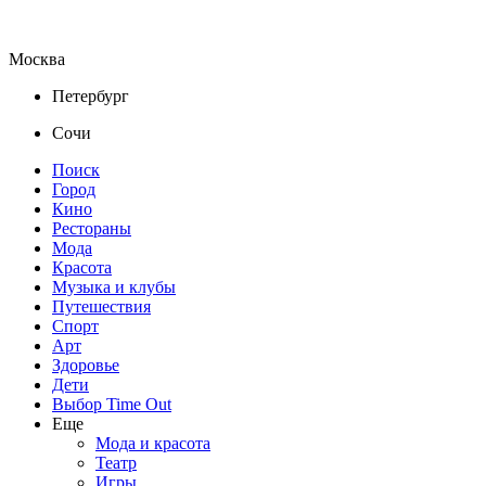
Москва
Петербург
Сочи
Поиск
Город
Кино
Рестораны
Мода
Красота
Музыка и клубы
Путешествия
Спорт
Арт
Здоровье
Дети
Выбор Time Out
Еще
Мода и красота
Театр
Игры