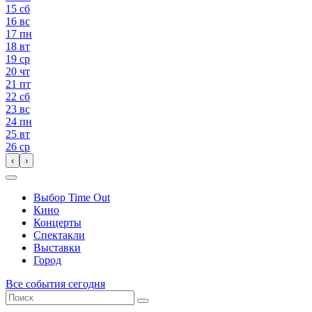
15
сб
16
вс
17
пн
18
вт
19
ср
20
чт
21
пт
22
сб
23
вс
24
пн
25
вт
26
ср
‹
›
Выбор Time Out
Кино
Концерты
Спектакли
Выставки
Город
Все события сегодня