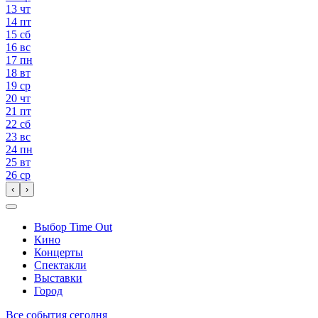
13
чт
14
пт
15
сб
16
вс
17
пн
18
вт
19
ср
20
чт
21
пт
22
сб
23
вс
24
пн
25
вт
26
ср
‹
›
Выбор Time Out
Кино
Концерты
Спектакли
Выставки
Город
Все события сегодня