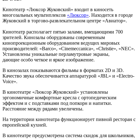
Кинотеатр «Люксор Жуковский» входит в киносеть
многозальных мультиплексов
«Люксор»
. Находится в городе
Жуковский в торгово-развлекательном центре «Авиатор».
Кинотеатр располагает пятью залами, вмещающими 700
зрителей. Кинозалы оборудованы современным
кинопроекционным оборудованием ведущих мировых
производителей: «Barco», «Cinemeccanica», «Christie», «NEC».
Установлены уникальные перламутровые экраны,
дающие особо четкое и яркое изображение.
В кинозалах показываются фильмы в форматах 2D и 3D.
Качество звука обеспечивается аппаратурой «JBL» и «Electro-
Voice».
В кинотеатре «Люксор Жуковский» установлены
эргономичные комфортные кресла с ортопедическим
эффектом и с подставками под попкорн и напитки.
Расстояние между рядами увеличены.
На территории кинотеатра функционирует пивной ресторан с
европейской кухней.
В кинотеатре предусмотрена система скидок для школьников,