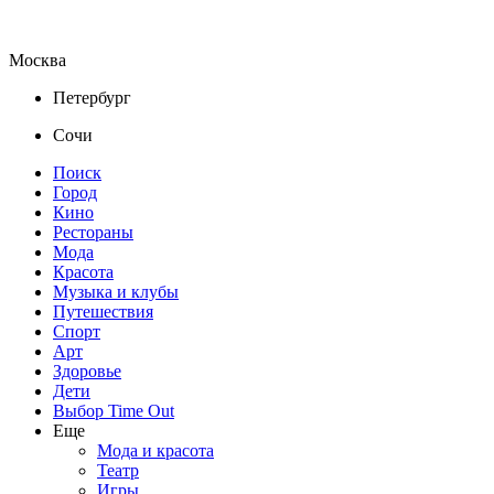
Москва
Петербург
Сочи
Поиск
Город
Кино
Рестораны
Мода
Красота
Музыка и клубы
Путешествия
Спорт
Арт
Здоровье
Дети
Выбор Time Out
Еще
Мода и красота
Театр
Игры