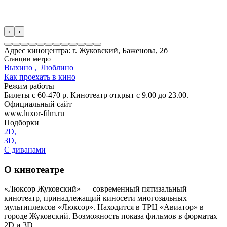
‹
›
Адрес киноцентра: г. Жуковский, Баженова, 2б
Станции метро:
Выхино ,
Люблино
Как проехать в кино
Режим работы
Билеты с 60-470 р. Кинотеатр открыт с 9.00 до 23.00.
Официальный сайт
www.luxor-film.ru
Подборки
2D,
3D,
С диванами
О кинотеатре
«Люксор Жуковский» — современный пятизальный
кинотеатр, принадлежащий киносети многозальных
мультиплексов «Люксор». Находится в ТРЦ «Авиатор» в
городе Жуковский. Возможность показа фильмов в форматах
2D и 3D.