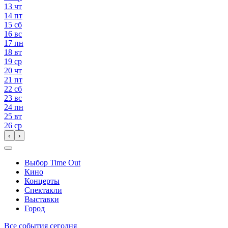
13
чт
14
пт
15
сб
16
вс
17
пн
18
вт
19
ср
20
чт
21
пт
22
сб
23
вс
24
пн
25
вт
26
ср
‹
›
Выбор Time Out
Кино
Концерты
Спектакли
Выставки
Город
Все события сегодня