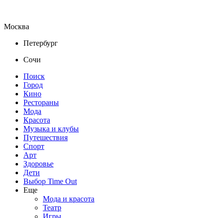
Москва
Петербург
Сочи
Поиск
Город
Кино
Рестораны
Мода
Красота
Музыка и клубы
Путешествия
Спорт
Арт
Здоровье
Дети
Выбор Time Out
Еще
Мода и красота
Театр
Игры