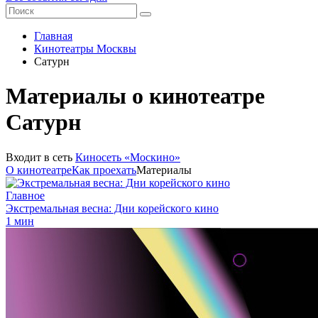
Главная
Кинотеатры Москвы
Сатурн
Материалы о кинотеатре
Сатурн
Входит в сеть
Киносеть «Москино»
О кинотеатре
Как проехать
Материалы
Главное
Экстремальная весна: Дни корейского кино
1 мин