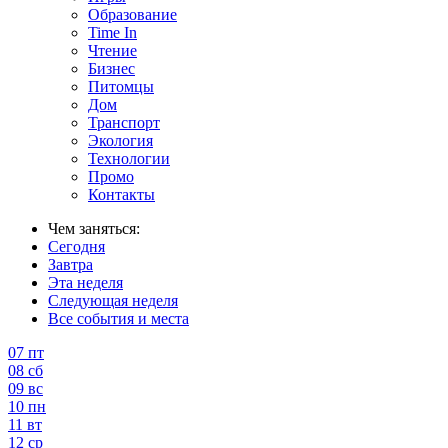
Образование
Time In
Чтение
Бизнес
Питомцы
Дом
Транспорт
Экология
Технологии
Промо
Контакты
Чем заняться:
Сегодня
Завтра
Эта неделя
Следующая неделя
Все события и места
07
пт
08
сб
09
вс
10
пн
11
вт
12
ср