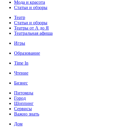
Мода и красота
Статьи и обзоры
Театр
Статьи и обзоры
Театры от А до Я
Театральная афиша
Игры
Образование
Time In
Чтение
Бизнес
Питомцы
Город
Шоппинг
Сервисы
Важно знать
Дом