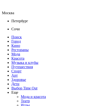
Москва
Петербург
Сочи
Поиск
Город
Кино
Рестораны
Мода
Красота
Музыка и клубы
Путешествия
Спорт
Арт
Здоровье
Дети
Выбор Time Out
Еще
Мода и красота
Театр
Игры