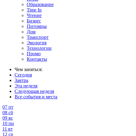
Образование
Time In
Чтение
Бизнес
Питомцы
Дом
Транспорт
Экология
Технологии
Промо
Контакты
Чем заняться:
Сегодня
Завтра
Эта неделя
Следующая неделя
Все события и места
07
пт
08
сб
09
вс
10
пн
11
вт
12
ср