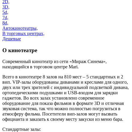
2D,
3D,
5d,
7d,
8d,
Автокинотеатры,
В торговых центрах,
Дешевые
О кинотеатре
Современный кинотеатр из сети «‎Мираж Синема»,
находящийся в торговом центре Mari.
Всего в кинотеатре 8 залов на 810 мест – 5 стандартных и 2
вип. VIP-залы оборудованы диванами и креслами для одного,
двух или трех зрителей с индивидуальной подсветкой дивана,
ортопедическими подушками и USB-входом для зарядки
гаджетов. Во всех залах установлено современное
оборудование для показа фильмов в формате 3D и отличная
звуковая система, так что можно полностью погрузиться в
атмосферу фильма. Посетители вип-залов могут вызвать
официанта и заказать к своему месту закуски из меню бара.
Стандартные залы: