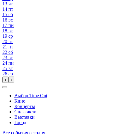
13
чт
14
пт
15
сб
16
вс
17
пн
18
вт
19
ср
20
чт
21
пт
22
сб
23
вс
24
пн
25
вт
26
ср
‹
›
Выбор Time Out
Кино
Концерты
Спектакли
Выставки
Город
Все события сегодня