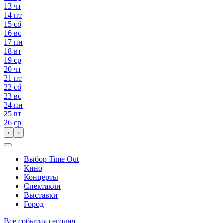
13
чт
14
пт
15
сб
16
вс
17
пн
18
вт
19
ср
20
чт
21
пт
22
сб
23
вс
24
пн
25
вт
26
ср
‹
›
Выбор Time Out
Кино
Концерты
Спектакли
Выставки
Город
Все события сегодня