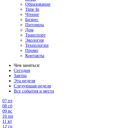
Образование
Time In
Чтение
Бизнес
Питомцы
Дом
Транспорт
Экология
Технологии
Промо
Контакты
Чем заняться:
Сегодня
Завтра
Эта неделя
Следующая неделя
Все события и места
07
пт
08
сб
09
вс
10
пн
11
вт
12
ср