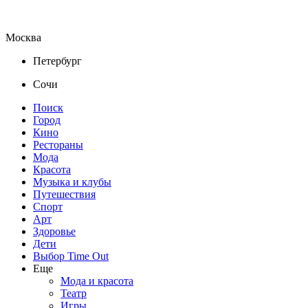
Москва
Петербург
Сочи
Поиск
Город
Кино
Рестораны
Мода
Красота
Музыка и клубы
Путешествия
Спорт
Арт
Здоровье
Дети
Выбор Time Out
Еще
Мода и красота
Театр
Игры