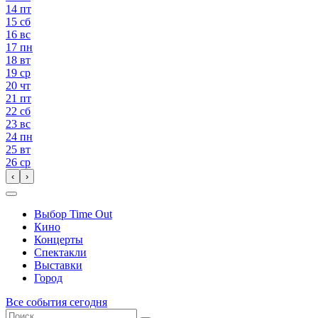
14
пт
15
сб
16
вс
17
пн
18
вт
19
ср
20
чт
21
пт
22
сб
23
вс
24
пн
25
вт
26
ср
‹
›
Выбор Time Out
Кино
Концерты
Спектакли
Выставки
Город
Все события сегодня