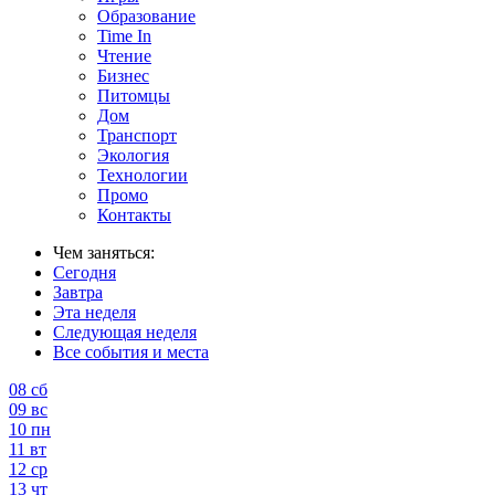
Образование
Time In
Чтение
Бизнес
Питомцы
Дом
Транспорт
Экология
Технологии
Промо
Контакты
Чем заняться:
Сегодня
Завтра
Эта неделя
Следующая неделя
Все события и места
08
сб
09
вс
10
пн
11
вт
12
ср
13
чт