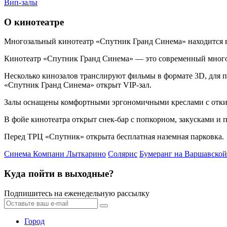
Вип-залы
О кинотеатре
Многозальный кинотеатр «Спутник Гранд Синема» находится в 
Кинотеатр «Спутник Гранд Синема» — это современный многоз
Несколько кинозалов транслируют фильмы в формате 3D, для п
«Спутник Гранд Синема» открыт VIP-зал.
Залы оснащены комфортными эргономичными креслами с отк
В фойе кинотеатра открыт снек-бар с попкорном, закусками и 
Перед ТРЦ «Спутник» открыта бесплатная наземная парковка.
Синема Компани Лыткарино
Солярис
Бумеранг на Варшавской
Куда пойти в выходные?
Подпишитесь на еженедельную рассылку
Город