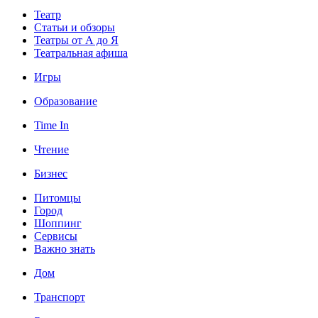
Театр
Статьи и обзоры
Театры от А до Я
Театральная афиша
Игры
Образование
Time In
Чтение
Бизнес
Питомцы
Город
Шоппинг
Сервисы
Важно знать
Дом
Транспорт