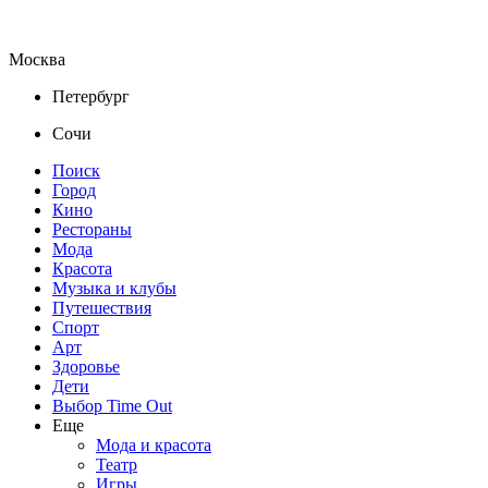
Москва
Петербург
Сочи
Поиск
Город
Кино
Рестораны
Мода
Красота
Музыка и клубы
Путешествия
Спорт
Арт
Здоровье
Дети
Выбор Time Out
Еще
Мода и красота
Театр
Игры