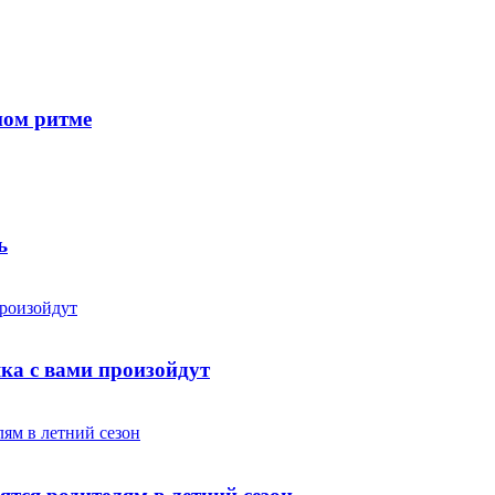
ном ритме
ь
яка с вами произойдут