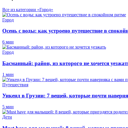
Все из категории «Город»
Город
Осень с воды: как устроено путешествие в спокой
6 мин
Город
Басманный: район, из которого не хочется уезжат
1 мин
Путешествия
Уикенд в Грузии: 7 вещей, которые почти наверн
5 мин
Дети