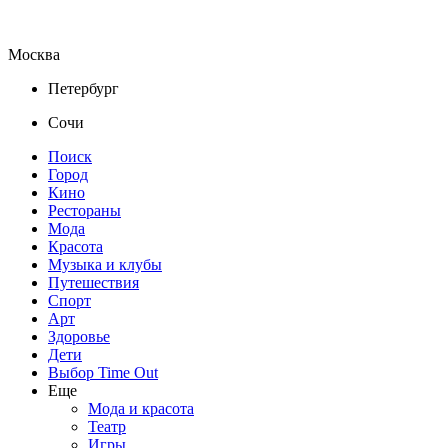
Москва
Петербург
Сочи
Поиск
Город
Кино
Рестораны
Мода
Красота
Музыка и клубы
Путешествия
Спорт
Арт
Здоровье
Дети
Выбор Time Out
Еще
Мода и красота
Театр
Игры