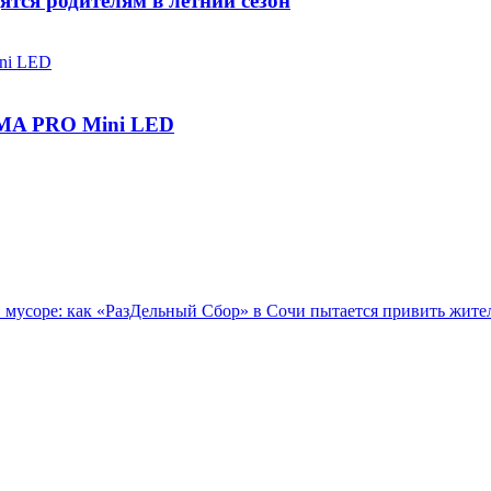
ятся родителям в летний сезон
IGMA PRO Mini LED
в мусоре: как «РазДельный Сбор» в Сочи пытается привить жите