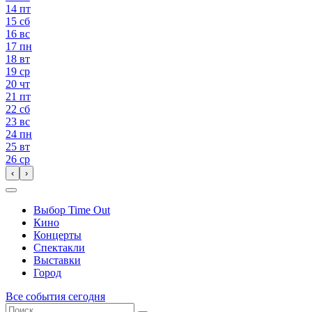
14
пт
15
сб
16
вс
17
пн
18
вт
19
ср
20
чт
21
пт
22
сб
23
вс
24
пн
25
вт
26
ср
‹
›
Выбор Time Out
Кино
Концерты
Спектакли
Выставки
Город
Все события сегодня