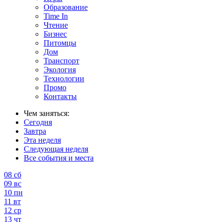
Образование
Time In
Чтение
Бизнес
Питомцы
Дом
Транспорт
Экология
Технологии
Промо
Контакты
Чем заняться:
Сегодня
Завтра
Эта неделя
Следующая неделя
Все события и места
08
сб
09
вс
10
пн
11
вт
12
ср
13
чт