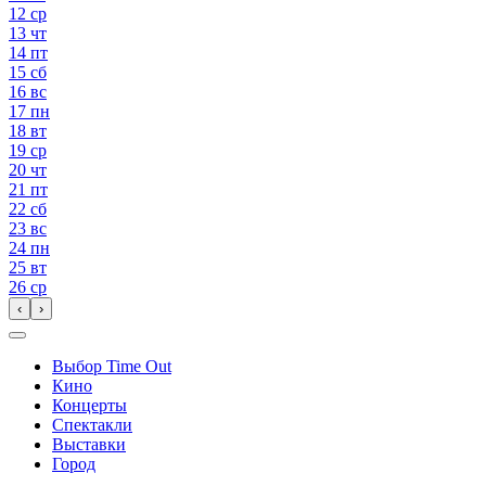
12
ср
13
чт
14
пт
15
сб
16
вс
17
пн
18
вт
19
ср
20
чт
21
пт
22
сб
23
вс
24
пн
25
вт
26
ср
‹
›
Выбор Time Out
Кино
Концерты
Спектакли
Выставки
Город