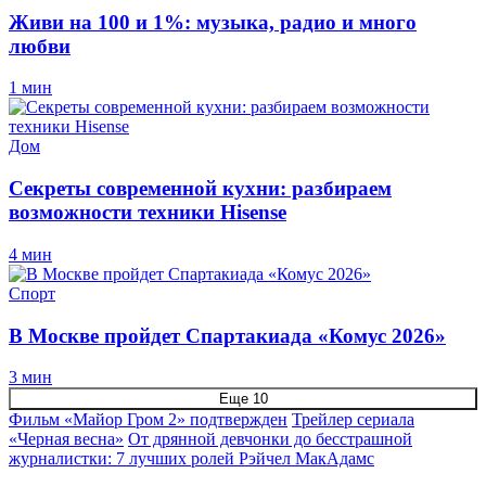
Живи на 100 и 1%: музыка, радио и много
любви
1 мин
Дом
Секреты современной кухни: разбираем
возможности техники Hisense
4 мин
Спорт
В Москве пройдет Спартакиада «Комус 2026»
3 мин
Еще 10
Фильм «Майор Гром 2» подтвержден
Трейлер сериала
«Черная весна»
От дрянной девчонки до бесстрашной
журналистки: 7 лучших ролей Рэйчел МакАдамс