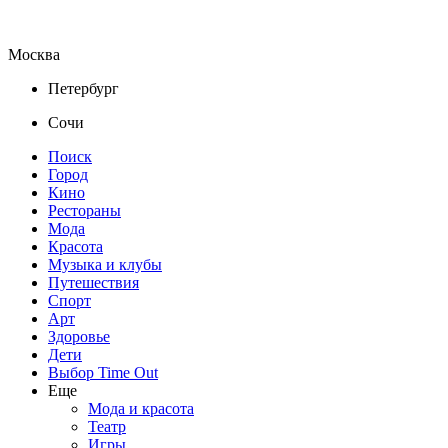
Москва
Петербург
Сочи
Поиск
Город
Кино
Рестораны
Мода
Красота
Музыка и клубы
Путешествия
Спорт
Арт
Здоровье
Дети
Выбор Time Out
Еще
Мода и красота
Театр
Игры