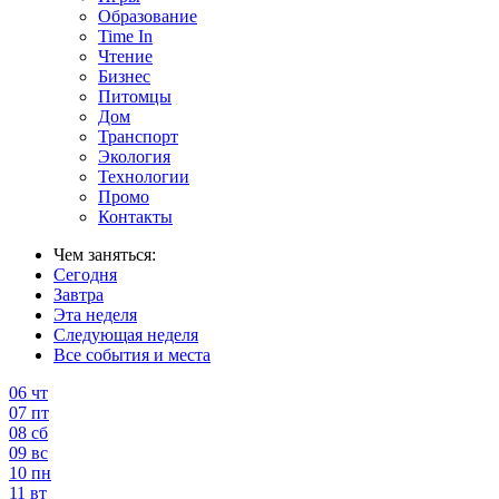
Образование
Time In
Чтение
Бизнес
Питомцы
Дом
Транспорт
Экология
Технологии
Промо
Контакты
Чем заняться:
Сегодня
Завтра
Эта неделя
Следующая неделя
Все события и места
06
чт
07
пт
08
сб
09
вс
10
пн
11
вт