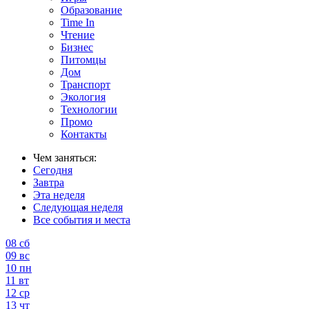
Образование
Time In
Чтение
Бизнес
Питомцы
Дом
Транспорт
Экология
Технологии
Промо
Контакты
Чем заняться:
Сегодня
Завтра
Эта неделя
Следующая неделя
Все события и места
08
сб
09
вс
10
пн
11
вт
12
ср
13
чт