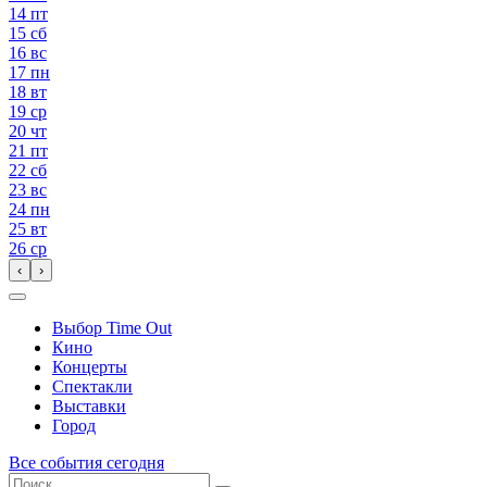
14
пт
15
сб
16
вс
17
пн
18
вт
19
ср
20
чт
21
пт
22
сб
23
вс
24
пн
25
вт
26
ср
‹
›
Выбор Time Out
Кино
Концерты
Спектакли
Выставки
Город
Все события сегодня