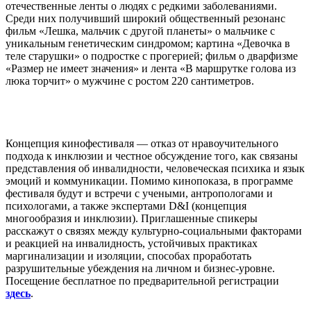
отечественные ленты о людях с редкими заболеваниями.
Среди них получивший широкий общественный резонанс
фильм «Лешка, мальчик с другой планеты» о мальчике с
уникальным генетическим синдромом; картина «Девочка в
теле старушки» о подростке с прогерией; фильм о дварфизме
«Размер не имеет значения» и лента «В маршрутке голова из
люка торчит» о мужчине с ростом 220 сантиметров.
Концепция кинофестиваля — отказ от нравоучительного
подхода к инклюзии и честное обсуждение того, как связаны
представления об инвалидности, человеческая психика и язык
эмоций и коммуникации. Помимо кинопоказа, в программе
фестиваля будут и встречи с учеными, антропологами и
психологами, а также экспертами D&I (концепция
многообразия и инклюзии). Приглашенные спикеры
расскажут о связях между культурно-социальными факторами
и реакцией на инвалидность, устойчивых практиках
маргинализации и изоляции, способах проработать
разрушительные убеждения на личном и бизнес-уровне.
Посещение бесплатное по предварительной регистрации
здесь
.