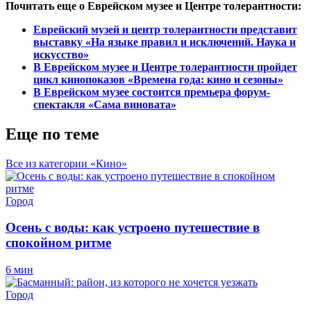
Почитать еще о Еврейском музее и Центре толерантности:
Еврейский музей и центр толерантности представит
выставку «На языке правил и исключений. Наука и
искусство»
В Еврейском музее и Центре толерантности пройдет
цикл кинопоказов «Времена года: кино и сезоны»
В Еврейском музее состоится премьера форум-
спектакля «Сама виновата»
Еще по теме
Все из категории «Кино»
Город
Осень с воды: как устроено путешествие в
спокойном ритме
6 мин
Город