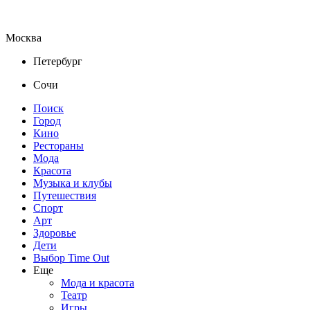
Москва
Петербург
Сочи
Поиск
Город
Кино
Рестораны
Мода
Красота
Музыка и клубы
Путешествия
Спорт
Арт
Здоровье
Дети
Выбор Time Out
Еще
Мода и красота
Театр
Игры