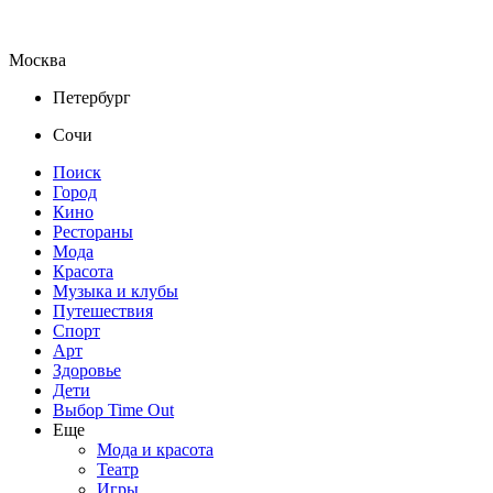
Москва
Петербург
Сочи
Поиск
Город
Кино
Рестораны
Мода
Красота
Музыка и клубы
Путешествия
Спорт
Арт
Здоровье
Дети
Выбор Time Out
Еще
Мода и красота
Театр
Игры