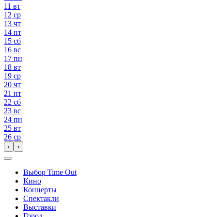
11
вт
12
ср
13
чт
14
пт
15
сб
16
вс
17
пн
18
вт
19
ср
20
чт
21
пт
22
сб
23
вс
24
пн
25
вт
26
ср
‹
›
Выбор Time Out
Кино
Концерты
Спектакли
Выставки
Город