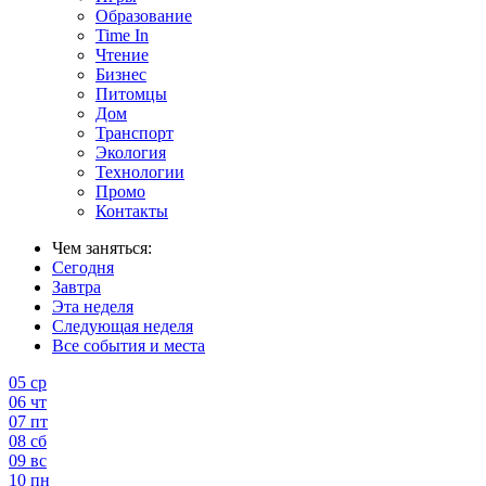
Образование
Time In
Чтение
Бизнес
Питомцы
Дом
Транспорт
Экология
Технологии
Промо
Контакты
Чем заняться:
Сегодня
Завтра
Эта неделя
Следующая неделя
Все события и места
05
ср
06
чт
07
пт
08
сб
09
вс
10
пн