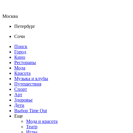
Москва
Петербург
Сочи
Поиск
Город
Кино
Рестораны
Мода
Красота
Музыка и клубы
Путешествия
Спорт
Арт
Здоровье
Дети
Выбор Time Out
Еще
Мода и красота
Театр
Игры