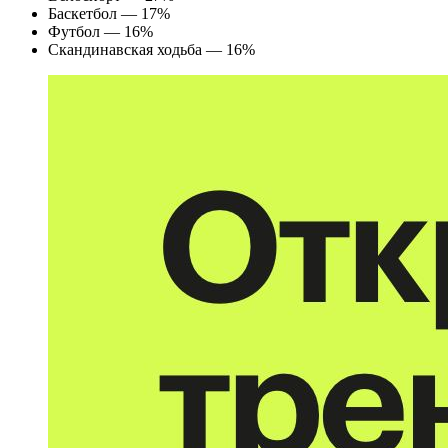
Баскетбол — 17%
Футбол — 16%
Скандинавская ходьба — 16%