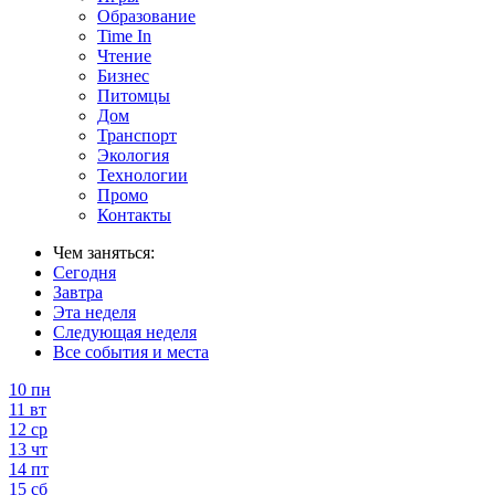
Образование
Time In
Чтение
Бизнес
Питомцы
Дом
Транспорт
Экология
Технологии
Промо
Контакты
Чем заняться:
Сегодня
Завтра
Эта неделя
Следующая неделя
Все события и места
10
пн
11
вт
12
ср
13
чт
14
пт
15
сб