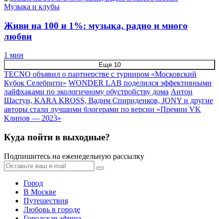
Музыка и клубы
Живи на 100 и 1%: музыка, радио и много
любви
1 мин
Еще 10
TECNO объявил о партнерстве с турниром «Московский
Кубок Селебрити»‎
WONDER LAB поделился эффективными
лайфхаками по экологичному обустройству дома
Антон
Шастун, KARA KROSS, Вадим Спириденков, JONY и другие
авторы стали лучшими блогерами по версии «Премии VK
Клипов — 2023»
Куда пойти в выходные?
Подпишитесь на еженедельную рассылку
Город
В Москве
Путешествия
Любовь в городе
Городская афиша