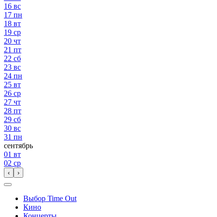
16
вс
17
пн
18
вт
19
ср
20
чт
21
пт
22
сб
23
вс
24
пн
25
вт
26
ср
27
чт
28
пт
29
сб
30
вс
31
пн
сентябрь
01
вт
02
ср
‹
›
Выбор Time Out
Кино
Концерты