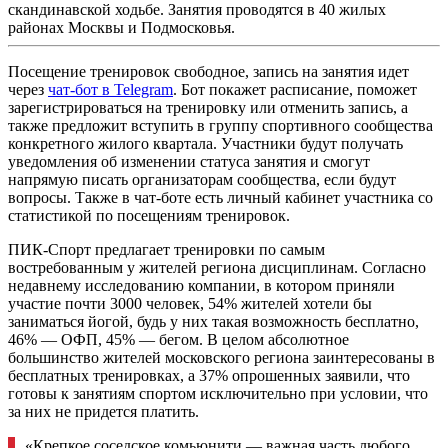
скандинавской ходьбе. Занятия проводятся в 40 жилых
районах Москвы и Подмосковья.
Посещение тренировок свободное, запись на занятия идет
через
чат-бот в Telegram
. Бот покажет расписание, поможет
зарегистрироваться на тренировку или отменить запись, а
также предложит вступить в группу спортивного сообщества
конкретного жилого квартала. Участники будут получать
уведомления об изменении статуса занятия и смогут
напрямую писать организаторам сообщества, если будут
вопросы. Также в чат-боте есть личный кабинет участника со
статистикой по посещениям тренировок.
ПИК-Спорт предлагает тренировки по самым
востребованным у жителей региона дисциплинам. Согласно
недавнему исследованию компании, в котором приняли
участие почти 3000 человек, 54% жителей хотели бы
заниматься йогой, будь у них такая возможность бесплатно,
46% — ОФП, 45% — бегом. В целом абсолютное
большинство жителей московского региона заинтересованы в
бесплатных тренировках, а 37% опрошенных заявили, что
готовы к занятиям спортом исключительно при условии, что
за них не придется платить.
«Крепкое соседское комьюнити — важная часть любого