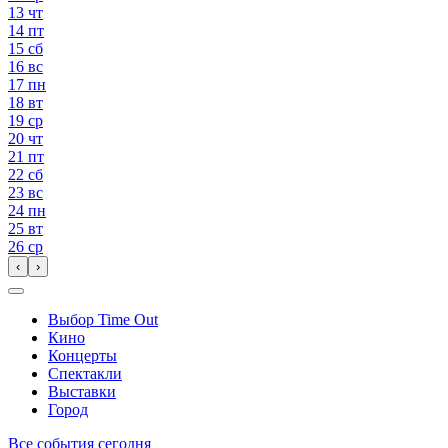
13
чт
14
пт
15
сб
16
вс
17
пн
18
вт
19
ср
20
чт
21
пт
22
сб
23
вс
24
пн
25
вт
26
ср
‹
›
Выбор Time Out
Кино
Концерты
Спектакли
Выставки
Город
Все события сегодня