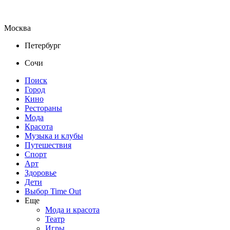
Москва
Петербург
Сочи
Поиск
Город
Кино
Рестораны
Мода
Красота
Музыка и клубы
Путешествия
Спорт
Арт
Здоровье
Дети
Выбор Time Out
Еще
Мода и красота
Театр
Игры