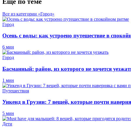
Еще по теме
Все из категории «Город»
Город
Осень с воды: как устроено путешествие в спокой
6 мин
Город
Басманный: район, из которого не хочется уезжат
1 мин
Путешествия
Уикенд в Грузии: 7 вещей, которые почти наверн
5 мин
Дети