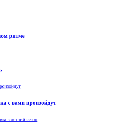
ном ритме
ь
яка с вами произойдут