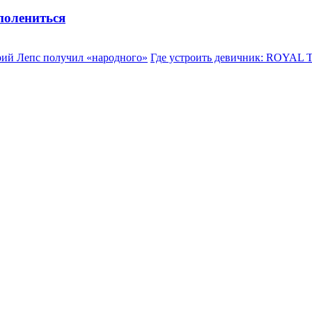
 полениться
рий Лепс получил «народного»
Где устроить девичник: ROYAL T