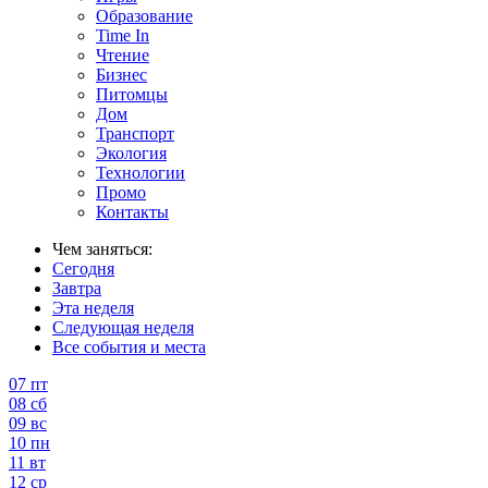
Образование
Time In
Чтение
Бизнес
Питомцы
Дом
Транспорт
Экология
Технологии
Промо
Контакты
Чем заняться:
Сегодня
Завтра
Эта неделя
Следующая неделя
Все события и места
07
пт
08
сб
09
вс
10
пн
11
вт
12
ср