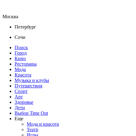
Москва
Петербург
Сочи
Поиск
Город
Кино
Рестораны
Мода
Красота
Музыка и клубы
Путешествия
Спорт
Арт
Здоровье
Дети
Выбор Time Out
Еще
Мода и красота
Театр
Игры