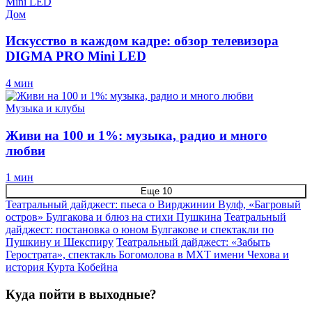
Дом
Искусство в каждом кадре: обзор телевизора
DIGMA PRO Mini LED
4 мин
Музыка и клубы
Живи на 100 и 1%: музыка, радио и много
любви
1 мин
Еще 10
Театральный дайджест: пьеса о Вирджинии Вулф, «Багровый
остров» Булгакова и блюз на стихи Пушкина
Театральный
дайджест: постановка о юном Булгакове и спектакли по
Пушкину и Шекспиру
Театральный дайджест: «Забыть
Герострата», спектакль Богомолова в МХТ имени Чехова и
история Курта Кобейна
Куда пойти в выходные?