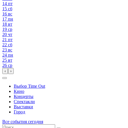
14
пт
15
сб
16
вс
17
пн
18
вт
19
ср
20
чт
21
пт
22
сб
23
вс
24
пн
25
вт
26
ср
‹
›
Выбор Time Out
Кино
Концерты
Спектакли
Выставки
Город
Все события сегодня