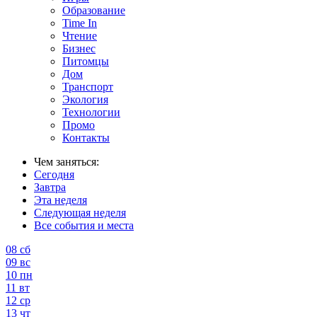
Образование
Time In
Чтение
Бизнес
Питомцы
Дом
Транспорт
Экология
Технологии
Промо
Контакты
Чем заняться:
Сегодня
Завтра
Эта неделя
Следующая неделя
Все события и места
08
сб
09
вс
10
пн
11
вт
12
ср
13
чт