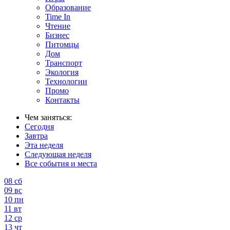
Образование
Time In
Чтение
Бизнес
Питомцы
Дом
Транспорт
Экология
Технологии
Промо
Контакты
Чем заняться:
Сегодня
Завтра
Эта неделя
Следующая неделя
Все события и места
08
сб
09
вс
10
пн
11
вт
12
ср
13
чт