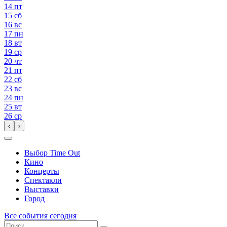
14
пт
15
сб
16
вс
17
пн
18
вт
19
ср
20
чт
21
пт
22
сб
23
вс
24
пн
25
вт
26
ср
‹
›
Выбор Time Out
Кино
Концерты
Спектакли
Выставки
Город
Все события сегодня