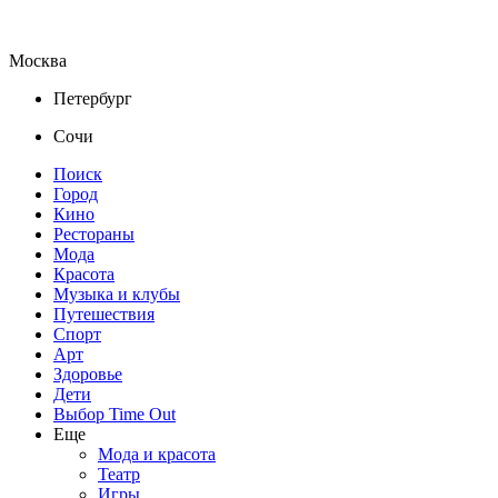
Москва
Петербург
Сочи
Поиск
Город
Кино
Рестораны
Мода
Красота
Музыка и клубы
Путешествия
Спорт
Арт
Здоровье
Дети
Выбор Time Out
Еще
Мода и красота
Театр
Игры