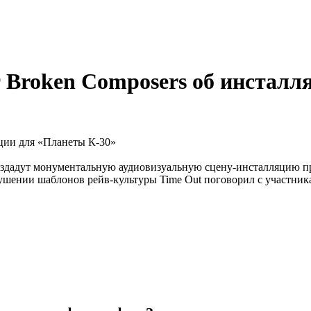
т Broken Composers об инсталл
здадут монументальную аудиовизуальную сцену-инсталляцию п
зрушении шаблонов рейв-культуры Timе Out поговорил с участн