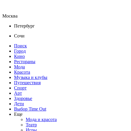
Москва
Петербург
Сочи
Поиск
Город
Кино
Рестораны
Мода
Красота
Музыка и клубы
Путешествия
Спорт
Арт
Здоровье
Дети
Выбор Time Out
Еще
Мода и красота
Театр
Игры