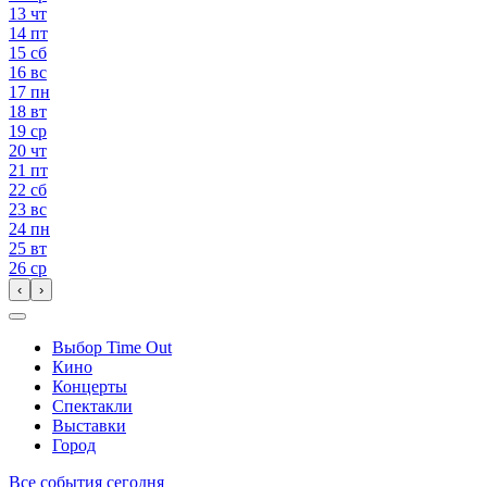
13
чт
14
пт
15
сб
16
вс
17
пн
18
вт
19
ср
20
чт
21
пт
22
сб
23
вс
24
пн
25
вт
26
ср
‹
›
Выбор Time Out
Кино
Концерты
Спектакли
Выставки
Город
Все события сегодня