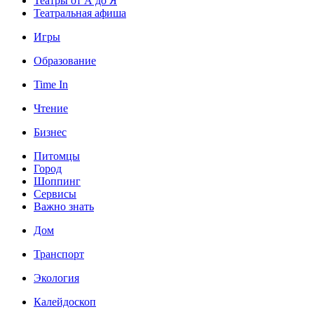
Театры от А до Я
Театральная афиша
Игры
Образование
Time In
Чтение
Бизнес
Питомцы
Город
Шоппинг
Сервисы
Важно знать
Дом
Транспорт
Экология
Калейдоскоп