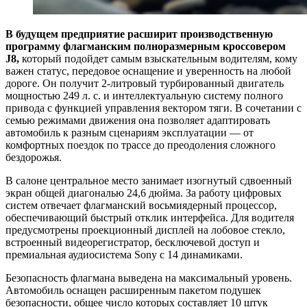
В будущем предприятие расширит производственную
программу флагманским полноразмерным кроссовером
J8,
который подойдет самым взыскательным водителям, кому
важен статус, передовое оснащение и уверенность на любой
дороге. Он получит 2-литровый турбированный двигатель
мощностью 249 л. с. и интеллектуальную систему полного
привода с функцией управления вектором тяги. В сочетании с
семью режимами движения она позволяет адаптировать
автомобиль к разным сценариям эксплуатации — от
комфортных поездок по трассе до преодоления сложного
бездорожья.
В салоне центральное место занимает изогнутый сдвоенный
экран общей диагональю 24,6 дюйма. За работу цифровых
систем отвечает флагманский восьмиядерный процессор,
обеспечивающий быстрый отклик интерфейса. Для водителя
предусмотрены проекционный дисплей на лобовое стекло,
встроенный видеорегистратор, бесключевой доступ и
премиальная аудиосистема Sony с 14 динамиками.
Безопасность флагмана выведена на максимальный уровень.
Автомобиль оснащен расширенным пакетом подушек
безопасности, общее число которых составляет 10 штук