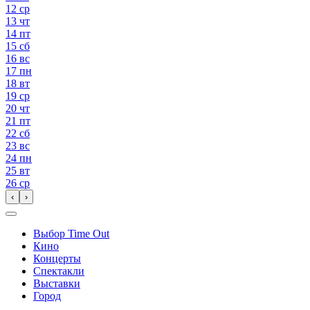
12
ср
13
чт
14
пт
15
сб
16
вс
17
пн
18
вт
19
ср
20
чт
21
пт
22
сб
23
вс
24
пн
25
вт
26
ср
‹
›
Выбор Time Out
Кино
Концерты
Спектакли
Выставки
Город