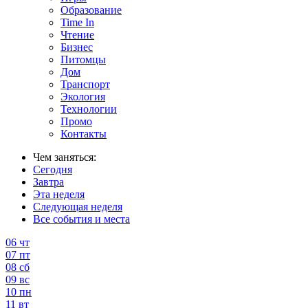
Образование
Time In
Чтение
Бизнес
Питомцы
Дом
Транспорт
Экология
Технологии
Промо
Контакты
Чем заняться:
Сегодня
Завтра
Эта неделя
Следующая неделя
Все события и места
06
чт
07
пт
08
сб
09
вс
10
пн
11
вт