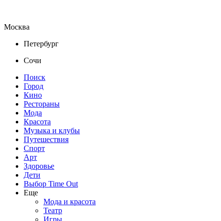
Москва
Петербург
Сочи
Поиск
Город
Кино
Рестораны
Мода
Красота
Музыка и клубы
Путешествия
Спорт
Арт
Здоровье
Дети
Выбор Time Out
Еще
Мода и красота
Театр
Игры