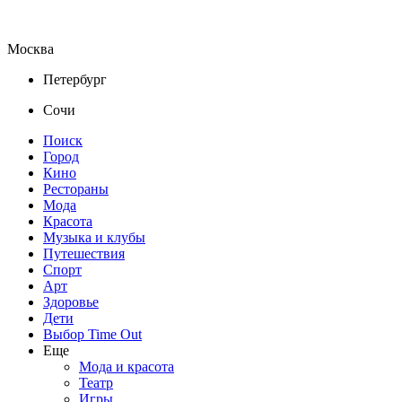
Москва
Петербург
Сочи
Поиск
Город
Кино
Рестораны
Мода
Красота
Музыка и клубы
Путешествия
Спорт
Арт
Здоровье
Дети
Выбор Time Out
Еще
Мода и красота
Театр
Игры