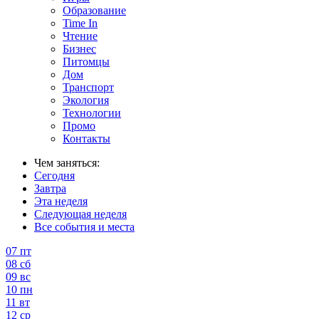
Образование
Time In
Чтение
Бизнес
Питомцы
Дом
Транспорт
Экология
Технологии
Промо
Контакты
Чем заняться:
Сегодня
Завтра
Эта неделя
Следующая неделя
Все события и места
07
пт
08
сб
09
вс
10
пн
11
вт
12
ср