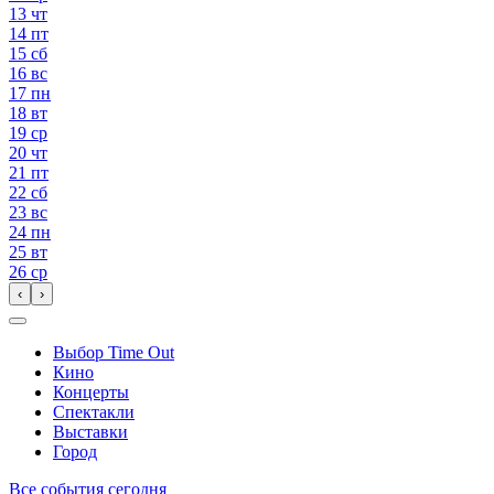
13
чт
14
пт
15
сб
16
вс
17
пн
18
вт
19
ср
20
чт
21
пт
22
сб
23
вс
24
пн
25
вт
26
ср
‹
›
Выбор Time Out
Кино
Концерты
Спектакли
Выставки
Город
Все события сегодня