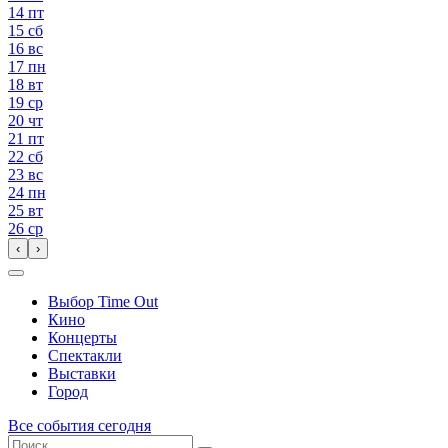
14
пт
15
сб
16
вс
17
пн
18
вт
19
ср
20
чт
21
пт
22
сб
23
вс
24
пн
25
вт
26
ср
‹
›
Выбор Time Out
Кино
Концерты
Спектакли
Выставки
Город
Все события сегодня