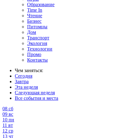
Образование
Time In
Чтение
Бизнес
Питомцы
Дом
Транспорт
Экология
Технологии
Промо
Контакты
Чем заняться:
Сегодня
Завтра
Эта неделя
Следующая неделя
Все события и места
08
сб
09
вс
10
пн
11
вт
12
ср
13
чт