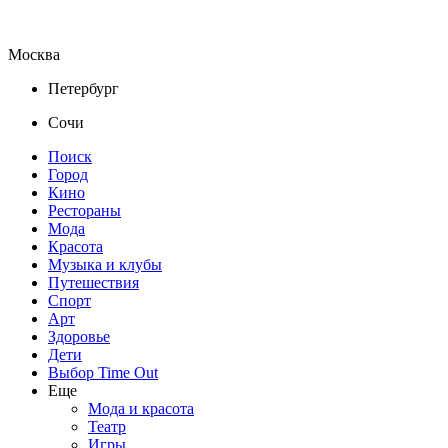
Москва
Петербург
Сочи
Поиск
Город
Кино
Рестораны
Мода
Красота
Музыка и клубы
Путешествия
Спорт
Арт
Здоровье
Дети
Выбор Time Out
Еще
Мода и красота
Театр
Игры