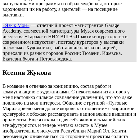
выпускниками программы и собрал мудборды, которые
вдохновили их на работу, а зрителей — на посещение
выставки.
«Язык Мой»
— отчетный проект магистрантов Garage
Academy, совместной магистратуры Музея современного
искусства «Гараж» и НИУ ВШЭ «Практики кураторства в
современном искусстве», поэтому кураторов у выставки
несколько. Художники, работавшие над экспозицией,
приехали из разных городов России: Тюмени, Ижевска,
Екатеринбурга и Петрозаводска.
Ксения Жукова
В команде я отвечаю за концепцию, состав работ и
коммуникацию с художниками. С некоторыми из авторов у
меня настолько сильное совпадение увлечений, что это даже
повлияло на мои интересы. Общение с группой «Луговые
Мари» довело меня до «нездоровых отношений» с марийской
культурой: я обожаю рассматривать национальные вышивки и
орнаменты. Еще я открыла для себя живопись марийских
этнофутуристов и теперь мечтаю засесть в Музее
изобразительных искусств Республики Марий Эл. Кстати,
рекомендую ознакомиться со сторонним проектом солиста