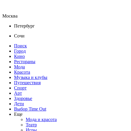
Москва
Петербург
Сочи
Поиск
Город
Кино
Рестораны
Мода
Красота
Музыка и клубы
Путешествия
Спорт
Арт
Здоровье
Дети
Выбор Time Out
Еще
Мода и красота
Театр
Игры