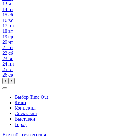
13
чт
14
пт
15
сб
16
вс
17
пн
18
вт
19
ср
20
чт
21
пт
22
сб
23
вс
24
пн
25
вт
26
ср
‹
›
Выбор Time Out
Кино
Концерты
Спектакли
Выставки
Город
Все события сегодня