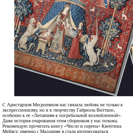
С Аристархом Месропяном нас связала любовь не только к
экспрессионизму, но и к творчеству Габриэль Витткоп,
особенно к ее «Литаниям к погребальной возлюбленной».
Даже история очарования этим сборником у нас похожа.
Рекомендую прочитать книгу «Число и сирена» Квентина
Мейясу: именно с Малларме я стала интересоваться