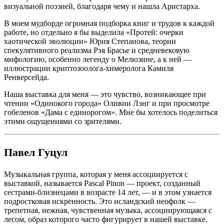
визуальной поэзией, благодаря чему и нашла Аристарха.
В моем мудборде огромная подборка книг и трудов к каждой
работе, но отдельно я бы выделила «Протей: очерки
хаотической эволюции» Юрия Степанова, теории
спекулятивного реализма Рэя Брасье и средневековую
мифологию, особенно легенду о Мелюзине, а к ней —
иллюстрации криптозоолога-химеролога Камиля
Ренверсейда.
Наша выставка для меня — это чувство, возникающее при
чтении «Одинокого города» Оливии Лэнг и при просмотре
гобеленов «Дама с единорогом». Мне бы хотелось поделиться
этими ощущениями со зрителями.
Павел Гуцул
Музыкальная группа, которая у меня ассоциируется с
выставкой, называется Pascal Pinon — проект, созданный
сестрами-близнецами в возрасте 14 лет, — и в этом узнается
подростковая искренность. Это исландский неофолк —
трепетная, нежная, чувственная музыка, ассоциирующаяся с
лесом, образ которого часто фигурирует в нашей выставке.