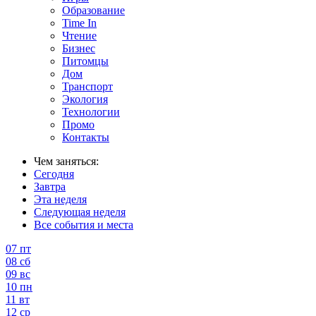
Образование
Time In
Чтение
Бизнес
Питомцы
Дом
Транспорт
Экология
Технологии
Промо
Контакты
Чем заняться:
Сегодня
Завтра
Эта неделя
Следующая неделя
Все события и места
07
пт
08
сб
09
вс
10
пн
11
вт
12
ср