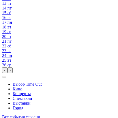
13
чт
14
пт
15
сб
16
вс
17
пн
18
вт
19
ср
20
чт
21
пт
22
сб
23
вс
24
пн
25
вт
26
ср
‹
›
Выбор Time Out
Кино
Концерты
Спектакли
Выставки
Город
Все события сегодня