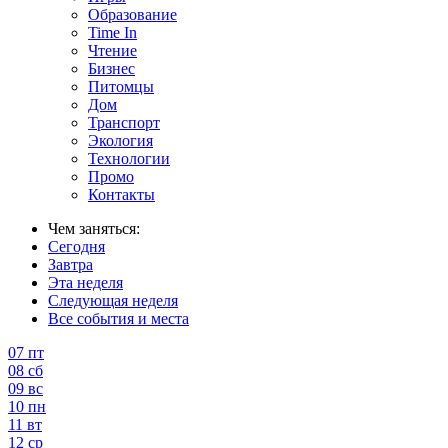
Образование
Time In
Чтение
Бизнес
Питомцы
Дом
Транспорт
Экология
Технологии
Промо
Контакты
Чем заняться:
Сегодня
Завтра
Эта неделя
Следующая неделя
Все события и места
07
пт
08
сб
09
вс
10
пн
11
вт
12
ср