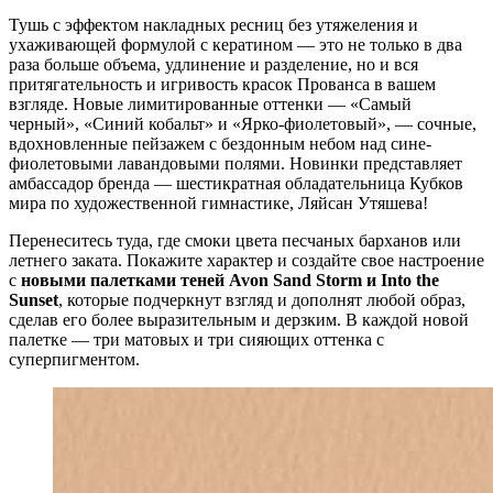
Тушь с эффектом накладных ресниц без утяжеления и
ухаживающей формулой с кератином — это не только в два
раза больше объема, удлинение и разделение, но и вся
притягательность и игривость красок Прованса в вашем
взгляде. Новые лимитированные оттенки — «Самый
черный», «Синий кобальт» и «Ярко-фиолетовый», — сочные,
вдохновленные пейзажем с бездонным небом над сине-
фиолетовыми лавандовыми полями. Новинки представляет
амбассадор бренда — шестикратная обладательница Кубков
мира по художественной гимнастике, Ляйсан Утяшева!
Перенеситесь туда, где смоки цвета песчаных барханов или
летнего заката. Покажите характер и создайте свое настроение
с
новыми палетками теней
Avon
Sand
Storm и
Into
the
Sunset
, которые подчеркнут взгляд и дополнят любой образ,
сделав его более выразительным и дерзким. В каждой новой
палетке — три матовых и три сияющих оттенка с
суперпигментом.