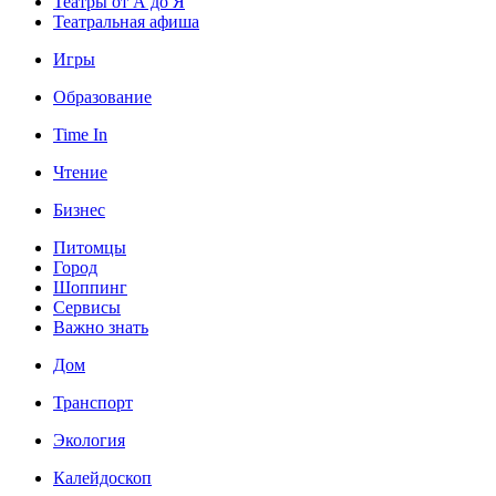
Театры от А до Я
Театральная афиша
Игры
Образование
Time In
Чтение
Бизнес
Питомцы
Город
Шоппинг
Сервисы
Важно знать
Дом
Транспорт
Экология
Калейдоскоп