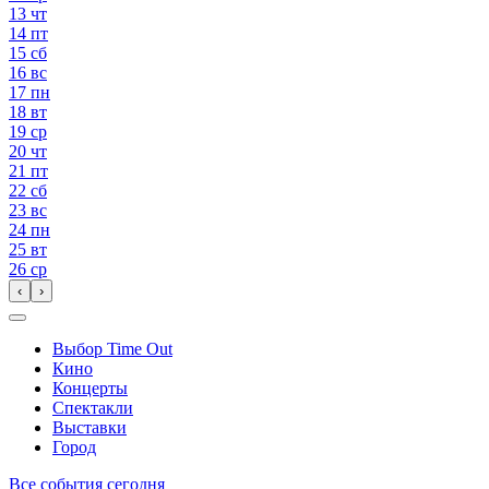
13
чт
14
пт
15
сб
16
вс
17
пн
18
вт
19
ср
20
чт
21
пт
22
сб
23
вс
24
пн
25
вт
26
ср
‹
›
Выбор Time Out
Кино
Концерты
Спектакли
Выставки
Город
Все события сегодня