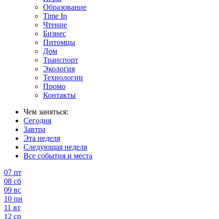
Образование
Time In
Чтение
Бизнес
Питомцы
Дом
Транспорт
Экология
Технологии
Промо
Контакты
Чем заняться:
Сегодня
Завтра
Эта неделя
Следующая неделя
Все события и места
07
пт
08
сб
09
вс
10
пн
11
вт
12
ср