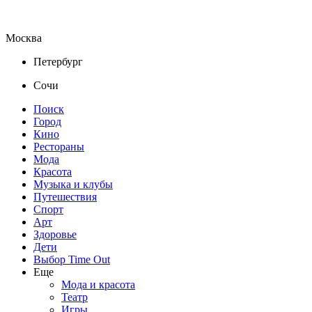
Москва
Петербург
Сочи
Поиск
Город
Кино
Рестораны
Мода
Красота
Музыка и клубы
Путешествия
Спорт
Арт
Здоровье
Дети
Выбор Time Out
Еще
Мода и красота
Театр
Игры