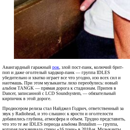
Авангардный гаражный
рок
, злой пост-панк, колючий брит-
поп и даже оголтелый хардкор-панк — группа IDLES
убедительно и хватко играет все что угодно, изо всех сил и
наотмашь. При этом музыканты лихо переобулись: новый
альбом TANGK — прямая дорога к стадионам. Припев в
Dancer, записанной с LCD Soundsystem, — обязательный
кирпичик в этой дороге.
Продюсером релиза стал Найджел Годрич, ответственный за
звук у Radiohead, и это слышно: к ярости и оголтелости
добавились глубина, атмосфера и объем. Трудно представить,
что это те же IDLES периода альбома Brutalism — группа,
которая раскачивала стены «16 тонн» в 2018-м. Музыканты