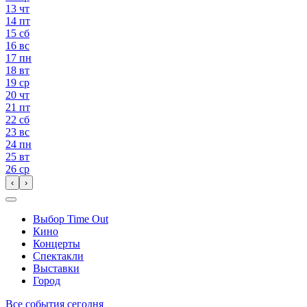
13
чт
14
пт
15
сб
16
вс
17
пн
18
вт
19
ср
20
чт
21
пт
22
сб
23
вс
24
пн
25
вт
26
ср
‹
›
Выбор Time Out
Кино
Концерты
Спектакли
Выставки
Город
Все события сегодня