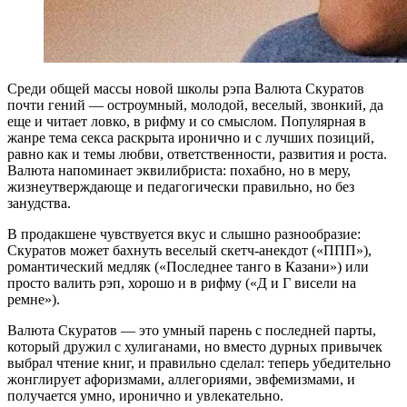
Среди общей массы новой школы рэпа Валюта Скуратов
почти гений — остроумный, молодой, веселый, звонкий, да
еще и читает ловко, в рифму и со смыслом. Популярная в
жанре тема секса раскрыта иронично и с лучших позиций,
равно как и темы любви, ответственности, развития и роста.
Валюта напоминает эквилибриста: похабно, но в меру,
жизнеутверждающе и педагогически правильно, но без
занудства.
В продакшене чувствуется вкус и слышно разнообразие:
Скуратов может бахнуть веселый скетч-анекдот («ППП»),
романтический медляк («Последнее танго в Казани») или
просто валить рэп, хорошо и в рифму («Д и Г висели на
ремне»).
Валюта Скуратов — это умный парень с последней парты,
который дружил с хулиганами, но вместо дурных привычек
выбрал чтение книг, и правильно сделал: теперь убедительно
жонглирует афоризмами, аллегориями, эвфемизмами, и
получается умно, иронично и увлекательно.