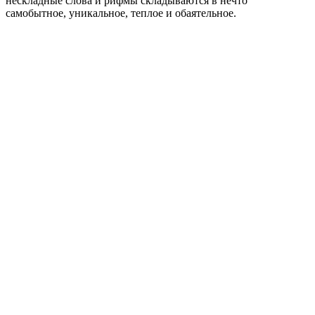
нескладные слова и рифмы складываются в нечто
самобытное, уникальное, теплое и обаятельное.