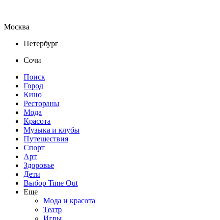
Москва
Петербург
Сочи
Поиск
Город
Кино
Рестораны
Мода
Красота
Музыка и клубы
Путешествия
Спорт
Арт
Здоровье
Дети
Выбор Time Out
Еще
Мода и красота
Театр
Игры