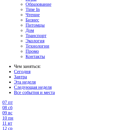
Образование
Time In
Чтение
Бизнес
Питомцы
Дом
Транспорт
Экология
Технологии
Промо
Контакты
Чем заняться:
Сегодня
Завтра
Эта неделя
Следующая неделя
Все события и места
07
пт
08
сб
09
вс
10
пн
11
вт
12
ср