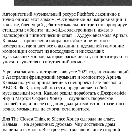
Авторитетный музыкальный ресурс Pitchfork лаконично и
точно описал этот альбом: «Основанный на импровизации и
коллаже, блестящий дебют музыкального трио инкорпорирует
стандарты эмбиента, нью-эйдж электроники и джаза в
иллюзорный гипнотический опыт». Худрук ансамбля Ариэль
Кальма — пришелец из мира нью-эйдж и четвертого
измерения, где знают все о дыхании и идеальной гармонии:
композиции состоят из восходящих и нисходящих
музыкальных узоров, которые раскачивают, гипнотизируют и
уносят слушателя во внутренний космос.
У релиза занятная история: в августе 2022 года проживающий
в Австралии французский музыкант и композитор Ариэль
Кальма получил приглашение в спецпроект Late Junction от
BBC Radio 3, который, по сути, представляет собой
музыкальный кэмп. Кальма решил поработать с Джеремайей
Чиу и Мартой Софией Хонер — случилось творческое
волшебство, и после создания двадцатиминутного зачетного
релиза музыканты не смогли остановиться.
Для The Closest Thing to Silence Хонер сыграла на альте,
Кальма — на деревянных духовых, Чиу достались драм-
машина и сэмплер. Все трое участвовали в синтезаторной