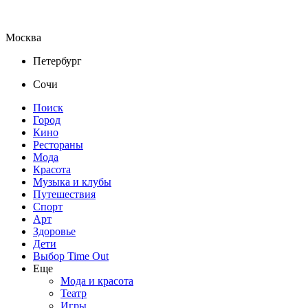
Москва
Петербург
Сочи
Поиск
Город
Кино
Рестораны
Мода
Красота
Музыка и клубы
Путешествия
Спорт
Арт
Здоровье
Дети
Выбор Time Out
Еще
Мода и красота
Театр
Игры