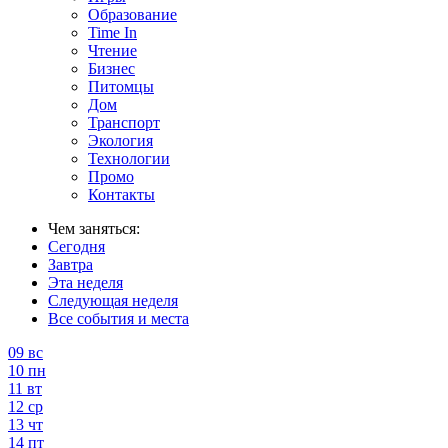
Образование
Time In
Чтение
Бизнес
Питомцы
Дом
Транспорт
Экология
Технологии
Промо
Контакты
Чем заняться:
Сегодня
Завтра
Эта неделя
Следующая неделя
Все события и места
09
вс
10
пн
11
вт
12
ср
13
чт
14
пт