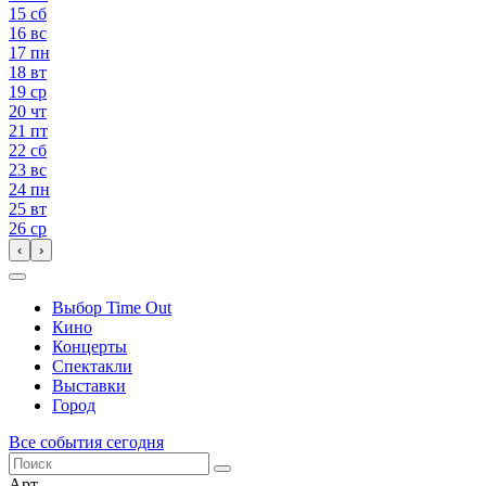
15
сб
16
вс
17
пн
18
вт
19
ср
20
чт
21
пт
22
сб
23
вс
24
пн
25
вт
26
ср
‹
›
Выбор Time Out
Кино
Концерты
Спектакли
Выставки
Город
Все события сегодня
Арт