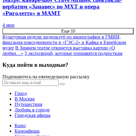
вербатим «Занавес» во МХТ и опера
«Риголетто» в МАМТ
4 мин
Еще 10
Культурная неделя: видеоклуб по иконографии в ГМИИ,
фиксация повседневности в «ГЭС-2» и Кафка в Еврейском
музее
В Зимнем театре откроется выставка картин «О
любви…»
5 экспозиций, которые понравятся подросткам
Куда пойти в выходные?
Подпишитесь на еженедельную рассылку
Город
В Москве
Путешествия
Любовь в городе
Городская афиша
Кино
Киноафиша