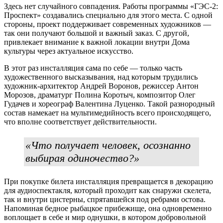
Здесь нет случайного совпадения. Работы программы «ГЭС‐2:
Проспект» создавались специально для этого места. С одной
стороны, проект поддерживает современных художников —
так они получают большой и важный заказ. С другой,
привлекает внимание к важной локации внутри Дома
культуры через актуальное искусство.
В этот раз инсталляция сама по себе — только часть
художественного высказывания, над которым трудились
художник-архитектор Андрей Воронов, режиссер Антон
Морозов, драматург Полина Коротыч, композитор Олег
Гудачев и хореограф Валентина Луценко. Такой разнородный
состав намекает на мультимедийность всего происходящего,
что вполне соответствует действительности.
«Что получает человек, осознанно
выбирая одиночество?»
При покупке билета инсталляция превращается в декорацию
для аудиоспектакля, который проходит как снаружи скелета,
так и внутри цистерны, спрятавшейся под ребрами остова.
Напоминая бедное рыбацкое прибежище, она одновременно
воплощает в себе и мир однушки, в котором добровольной