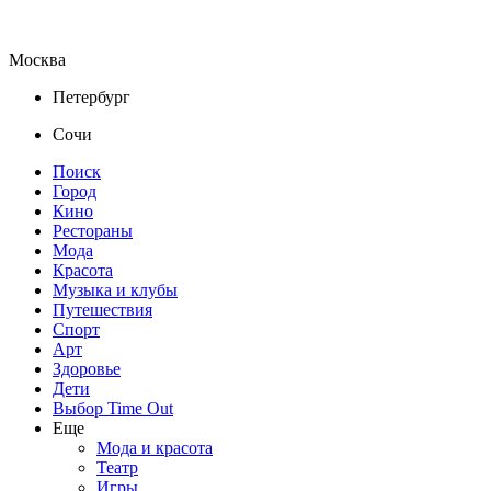
Москва
Петербург
Сочи
Поиск
Город
Кино
Рестораны
Мода
Красота
Музыка и клубы
Путешествия
Спорт
Арт
Здоровье
Дети
Выбор Time Out
Еще
Мода и красота
Театр
Игры