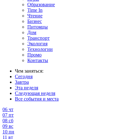
Образование
Time In
Чтение
Бизнес
Питомцы
Дом
Транспорт
Экология
Технологии
Промо
Контакты
Чем заняться:
Сегодня
Завтра
Эта неделя
Следующая неделя
Все события и места
06
чт
07
пт
08
сб
09
вс
10
пн
11
вт