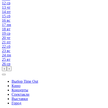
12
ср
13
чт
14
пт
15
сб
16
вс
17
пн
18
вт
19
ср
20
чт
21
пт
22
сб
23
вс
24
пн
25
вт
26
ср
‹
›
Выбор Time Out
Кино
Концерты
Спектакли
Выставки
Город