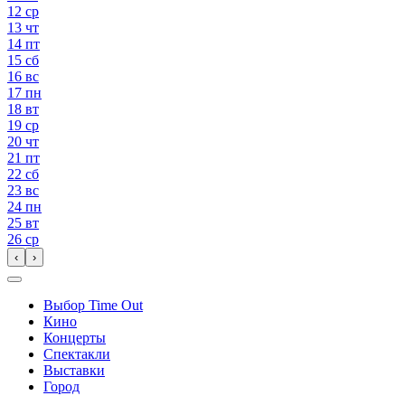
12
ср
13
чт
14
пт
15
сб
16
вс
17
пн
18
вт
19
ср
20
чт
21
пт
22
сб
23
вс
24
пн
25
вт
26
ср
‹
›
Выбор Time Out
Кино
Концерты
Спектакли
Выставки
Город