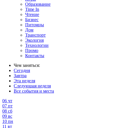
Образование
Time In
Чтение
Бизнес
Питомцы
Дом
Транспорт
Экология
Технологии
Промо
Контакты
Чем заняться:
Сегодня
Завтра
Эта неделя
Следующая неделя
Все события и места
06
чт
07
пт
08
сб
09
вс
10
пн
11
вт