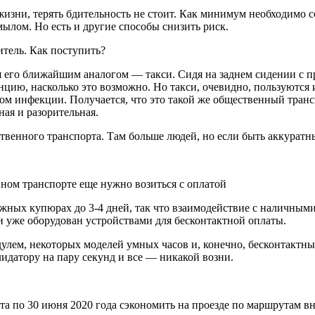
 жизни, терять бдительность не стоит. Как минимум необходимо
мылом. Но есть и другие способы снизить риск.
итель. Как поступить?
ся его ближайшим аналогом — такси. Сидя на заднем сидении с 
нцию, насколько это возможно. Но такси, очевидно, пользуются 
ком инфекции. Получается, что это такой же общественный трансп
ая и разорительная.
енного транспорта. Там больше людей, но если быть аккуратны
нном транспорте еще нужно возиться с оплатой
жных купюрах до 3-4 дней, так что взаимодействие с наличными
и уже оборудован устройствами для
бесконтактной оплаты.
лем, некоторых моделей умных часов и, конечно, бесконтактных
лидатору на пару секунд и все — никакой возни.
рта по 30 июня 2020 года сэкономить на проезде по маршрутам 