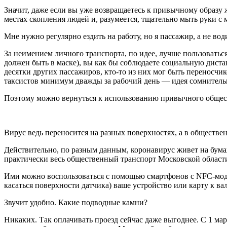
Значит, даже если вы уже возвращаетесь к привычному образу
местах скопления людей и, разумеется, тщательно мыть руки с 
Мне нужно регулярно ездить на работу, но я пассажир, а не вод
За неимением личного транспорта, по идее, лучше пользовать
должен быть в маске), вы как бы соблюдаете социальную диста
десятки других пассажиров, кто-то из них мог быть переносчи
таксистов минимум дважды за рабочий день — идея сомнительн
Поэтому можно вернуться к использованию привычного обществ
Вирус ведь переносится на разных поверхностях, а в обществе
Действительно, по разным данным, коронавирус живет на бума
практически весь общественный транспорт Московской област
Ими можно воспользоваться с помощью смартфонов с NFC-моду
касаться поверхности датчика) ваше устройство или карту к ва
Звучит удобно. Какие подводные камни?
Никаких. Так оплачивать проезд сейчас даже выгоднее. С 1 ма