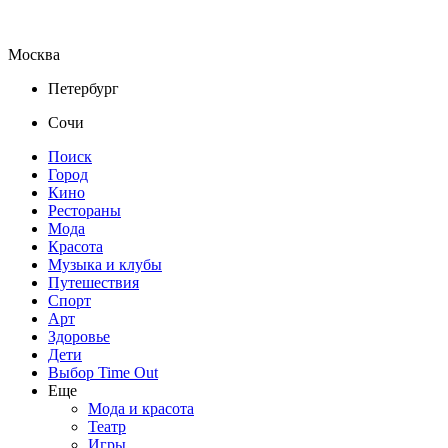
Москва
Петербург
Сочи
Поиск
Город
Кино
Рестораны
Мода
Красота
Музыка и клубы
Путешествия
Спорт
Арт
Здоровье
Дети
Выбор Time Out
Еще
Мода и красота
Театр
Игры