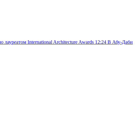
лауреатом International Architecture Awards
12:24
В Абу-Даби