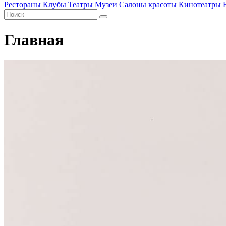
Рестораны
Клубы
Театры
Музеи
Салоны красоты
Кинотеатры
Главная