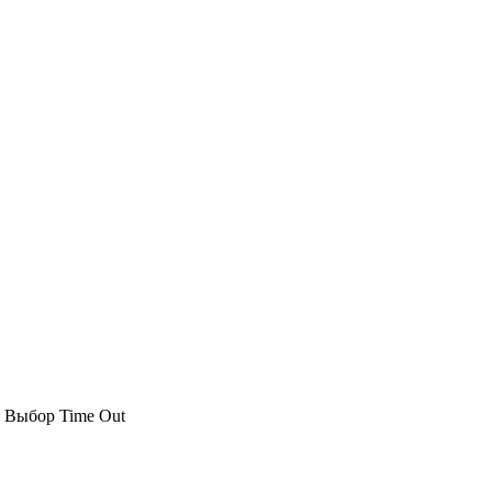
9
Выбор Time Out
30
сентябрь
1
2
3
4
5
6
7
8
9
Б
ВС
31
ВТ
СР
ЧТ
ПТ
СБ
ВС
ПН
ВТ
СР
ПН