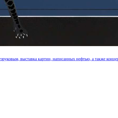
зруковым, выставка картин, написанных нефтью, а также конце