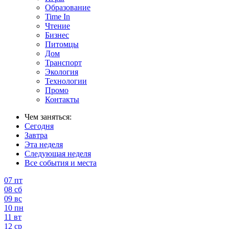
Образование
Time In
Чтение
Бизнес
Питомцы
Дом
Транспорт
Экология
Технологии
Промо
Контакты
Чем заняться:
Сегодня
Завтра
Эта неделя
Следующая неделя
Все события и места
07
пт
08
сб
09
вс
10
пн
11
вт
12
ср