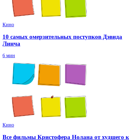
Кино
10 самых омерзительных поступков Дэвида
Линча
6 мин
Кино
Все фильмы Кристофера Нолана от худшего к