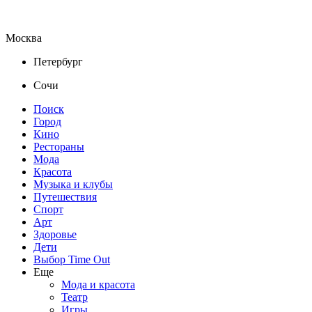
Москва
Петербург
Сочи
Поиск
Город
Кино
Рестораны
Мода
Красота
Музыка и клубы
Путешествия
Спорт
Арт
Здоровье
Дети
Выбор Time Out
Еще
Мода и красота
Театр
Игры