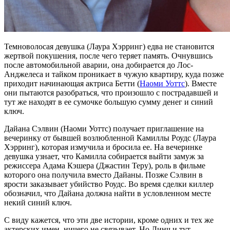
Темноволосая девушка (Лаура Хэрринг) едва не становится
жертвой покушения, после чего теряет память. Очнувшись
после автомобильной аварии, она добирается до Лос-
Анджелеса и тайком проникает в чужую квартиру, куда позже
приходит начинающая актриса Бетти (
Наоми Уоттс
). Вместе
они пытаются разобраться, что произошло с пострадавшей и
тут же находят в ее сумочке большую сумму денег и синий
ключ.
Дайана Сэлвин (Наоми Уоттс) получает приглашение на
вечеринку от бывшей возлюбленной Камиллы Роудс (Лаура
Хэрринг), которая измучила и бросила ее. На вечеринке
девушка узнает, что Камилла собирается выйти замуж за
режиссера Адама Кэшера (Джастин Теру), роль в фильме
которого она получила вместо Дайаны. Позже Сэлвин в
ярости заказывает убийство Роудс. Во время сделки киллер
обозначил, что Дайана должна найти в условленном месте
некий синий ключ.
С виду кажется, что эти две истории, кроме одних и тех же
актерских имен, ничего не связывает. Но Линч и тут