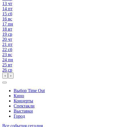
13
чт
14
пт
15
сб
16
вс
17
пн
18
вт
19
ср
20
чт
21
пт
22
сб
23
вс
24
пн
25
вт
26
ср
‹
›
Выбор Time Out
Кино
Концерты
Спектакли
Выставки
Город
Все события сегодня