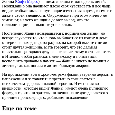
Жанна (
Софи Марсо
) — писательница и мать двоих детей.
Неожиданно она начинает плохо себя чувствовать и все чаще
видит необъяснимые и пугающие изменения в доме, в семье и
даже в своей внешности. Окружающие при этом ничего не
замечают, из чего женщина делает вывод, что это
галлюцинации, вызванные усталостью.
Постепенно Жанна возвращается к нормальной жизни, но
вскоре случается то, что вновь выбивает ее из колеи: в доме
матери она находит фотографию, на которой вместе с ними
стоит другая женщина. Мать говорит, что это дальняя
приятельница, однако девушка не верит этому и отправляется
в Италию, чтобы разыскать незнакомку и попытаться
восполнить провалы в памяти — Жанна ничего не помнит о
детстве, так как попала в автомобильную аварию.
На протяжении всего хронометража фильм уверенно держит в
напряжении и заставляет непрестанно сомневаться в
психическом здоровье главной героини. Изменения во
внешности, которые видит Жанны, имеют очень пугающую
форму, а то, что ни зритель, ни женщина не догадываются о
причине происходящего, добавляет психоделики.
Еще по теме