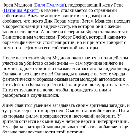
Фред Мэдисон (
Билл Пуллман
), подозревающий жену Рене
(
Патриша Аркетт
) в измене, сталкивается со странными
событиями. Вначале аноним звонит в его домофон и
сообщает, что некто Дик Лоран мертв. Затем Мэдисон находит
в корреспонденции видеокассету, на которой они с женой
засняты спящими. А после на вечеринке Фред сталкивается с
Таинственным человеком (Роберт Блейк), который каким-то
образом физически стоит напротив, но и при этом говорит с
ним по телефону из его собственной квартиры.
После всего этого Фред Мэдисон оказывается в полицейском
участке за убийство своей жены — сам мужчина ничего не
помнит, однако убийство оказывается заснято на видеопленку.
Однако и это еще не все! Однажды в камере на месте Фреда
фантастическим образом оказывается молодой автомеханик
Пит Дейтон (Бальтазар Гетти). Полиция в шоке, зритель тоже.
Пита отпускают на волю, чтобы проследить за ним и
разобраться в случившемся.
Линч славится умением загадывать своим зрителям загадки, и
тут режиссер в этом преуспел. С момента освобождения Пита
из тюрьмы фильм превращается в настоящий лабиринт. У
зрителя остается как минимум четыре версии интерпретации.
Ну а финал, который закольцовывает события, добавляет еще
больше парадоксальности этой истории.