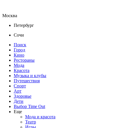
Москва
Петербург
Сочи
Поиск
Город
Кино
Рестораны
Мода
Красота
Музыка и клубы
Путешествия
Спорт
Арт
Здоровье
Дети
Выбор Time Out
Еще
Мода и красота
Театр
Игры