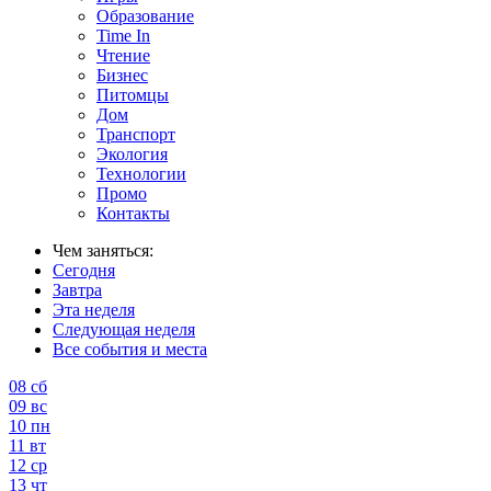
Образование
Time In
Чтение
Бизнес
Питомцы
Дом
Транспорт
Экология
Технологии
Промо
Контакты
Чем заняться:
Сегодня
Завтра
Эта неделя
Следующая неделя
Все события и места
08
сб
09
вс
10
пн
11
вт
12
ср
13
чт