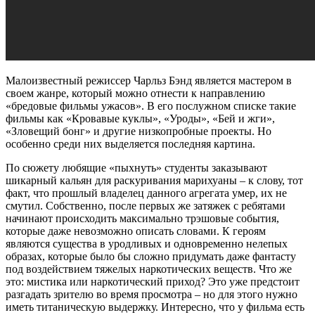
Малоизвестный режиссер Чарльз Бэнд является мастером в
своем жанре, который можно отнести к направлению
«бредовые фильмы ужасов». В его послужном списке такие
фильмы как «Кровавые куклы», «Уроды», «Бей и жги»,
«Зловещий бонг» и другие низкопробные проекты. Но
особенно среди них выделяется последняя картина.
По сюжету любящие «пыхнуть» студенты заказывают
шикарный кальян для раскуривания марихуаны – к слову, тот
факт, что прошлый владелец данного агрегата умер, их не
смутил. Собственно, после первых же затяжек с ребятами
начинают происходить максимально трэшовые события,
которые даже невозможно описать словами. К героям
являются существа в уродливых и одновременно нелепых
образах, которые было бы сложно придумать даже фантасту
под воздействием тяжелых наркотических веществ. Что же
это: мистика или наркотический приход? Это уже предстоит
разгадать зрителю во время просмотра – но для этого нужно
иметь титаническую выдержку. Интересно, что у фильма есть