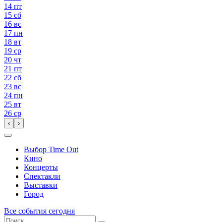
14
пт
15
сб
16
вс
17
пн
18
вт
19
ср
20
чт
21
пт
22
сб
23
вс
24
пн
25
вт
26
ср
‹
›
Выбор Time Out
Кино
Концерты
Спектакли
Выставки
Город
Все события сегодня