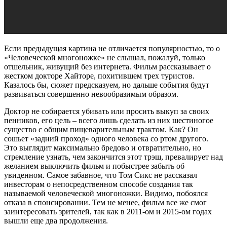
Если предыдущая картина не отличается популярностью, то о
«Человеческой многоножке» не слышал, пожалуй, только
отшельник, живущий без интернета. Фильм рассказывает о
жестком докторе Хайторе, похитившем трех туристов.
Казалось бы, сюжет предсказуем, но дальше события будут
развиваться совершенно невообразимым образом.
Доктор не собирается убивать или просить выкуп за своих
пенников, его цель – всего лишь сделать из них шестиногое
существо с общим пищеварительным трактом. Как? Он
сошьет «задний проход» одного человека со ртом другого.
Это выглядит максимально бредово и отвратительно, но
стремление узнать, чем закончится этот трэш, превалирует над
желанием выключить фильм и побыстрее забыть об
увиденном. Самое забавное, что Том Сикс не рассказал
инвесторам о непосредственном способе создания так
называемой человеческой многоножки. Видимо, побоялся
отказа в спонсировании. Тем не менее, фильм все же смог
заинтересовать зрителей, так как в 2011-ом и 2015-ом годах
вышли еще два продолжения.