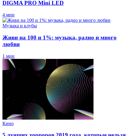
DIGMA PRO Mini LED
4 мин
Музыка и клубы
Живи на 100 и 1%: музыка, радио и много
любви
1 мин
Кино
5 лучших хорроров 2019 года, которые нельзя