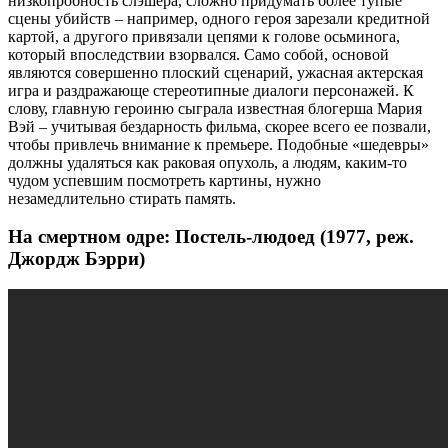
низкопробность слэшера, сложно придумать более тупые
сцены убийств – например, одного героя зарезали кредитной
картой, а другого привязали цепями к голове осьминога,
который впоследствии взорвался. Само собой, основой
являются совершенно плоский сценарий, ужасная актерская
игра и раздражающе стереотипные диалоги персонажей. К
слову, главную героиню сыграла известная блогерша Мария
Вэй – учитывая бездарность фильма, скорее всего ее позвали,
чтобы привлечь внимание к премьере. Подобные «шедевры»
должны удаляться как раковая опухоль, а людям, каким-то
чудом успевшим посмотреть картины, нужно
незамедлительно стирать память.
На смертном одре: Постель-людоед (1977, реж.
Джордж Бэрри)