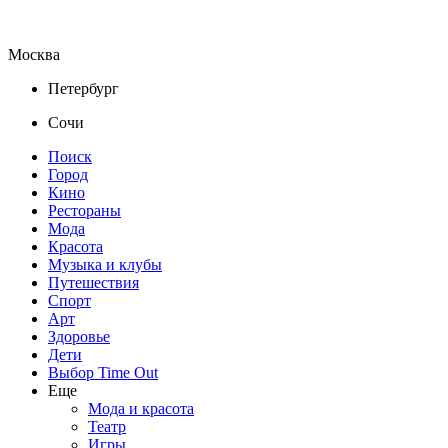
Москва
Петербург
Сочи
Поиск
Город
Кино
Рестораны
Мода
Красота
Музыка и клубы
Путешествия
Спорт
Арт
Здоровье
Дети
Выбор Time Out
Еще
Мода и красота
Театр
Игры