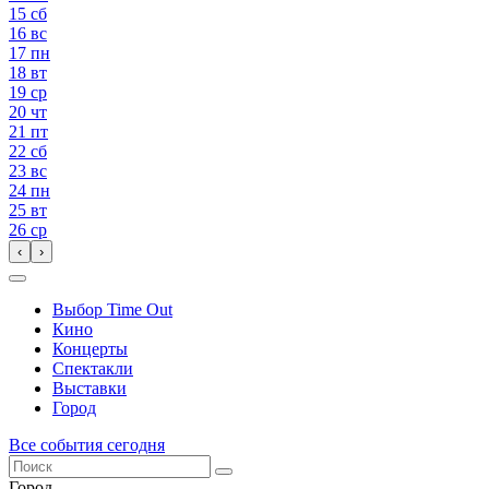
15
сб
16
вс
17
пн
18
вт
19
ср
20
чт
21
пт
22
сб
23
вс
24
пн
25
вт
26
ср
‹
›
Выбор Time Out
Кино
Концерты
Спектакли
Выставки
Город
Все события сегодня
Город