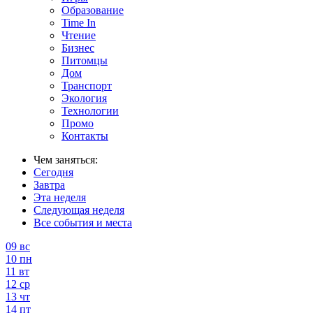
Образование
Time In
Чтение
Бизнес
Питомцы
Дом
Транспорт
Экология
Технологии
Промо
Контакты
Чем заняться:
Сегодня
Завтра
Эта неделя
Следующая неделя
Все события и места
09
вс
10
пн
11
вт
12
ср
13
чт
14
пт