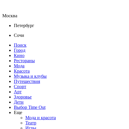
Москва
Петербург
Сочи
Поиск
Город
Кино
Рестораны
Мода
Красота
Музыка и клубы
Путешествия
Спорт
Арт
Здоровье
Дети
Выбор Time Out
Еще
Мода и красота
Театр
Игры