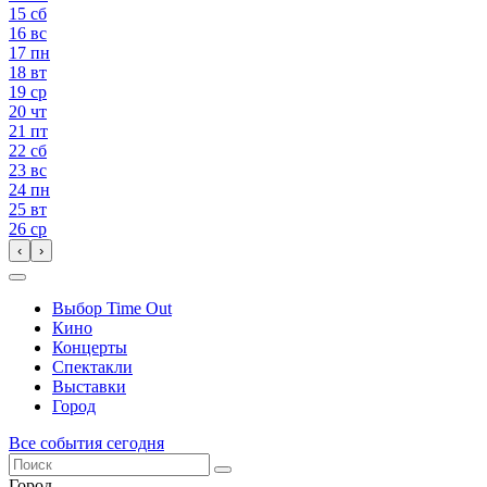
15
сб
16
вс
17
пн
18
вт
19
ср
20
чт
21
пт
22
сб
23
вс
24
пн
25
вт
26
ср
‹
›
Выбор Time Out
Кино
Концерты
Спектакли
Выставки
Город
Все события сегодня
Город