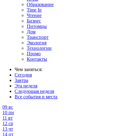
Образование
Time In
Чтение
Бизнес
Питомцы
Дом
Транспорт
Экология
Технологии
Промо
Контакты
Чем заняться:
Сегодня
Завтра
Эта неделя
Следующая неделя
Все события и места
09
вс
10
пн
11
вт
12
ср
13
чт
14
пт