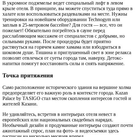
В укромное подземелье ведет специальный лифт в левом
крыле отеля. В принципе, вы можете спуститься туда прямо в
халате или воспользоваться раздевалками на месте. Нужны
тренировки на новейшем оборудовании Technogym или
заплыв в 25-метровом бассейне? Для гостя — все, что он
пожелает! Обязательно погрейтесь в сауне перед
расслабляющим массажем от специалистов с добрыми, но
сильными руками. После процедуры будет приятно
растянуться на горячем камне хамама или взбодриться в
шоковом душе. Тишина и приглушенный свет в зоне релакса
позволят отвлечься от суеты города там, наверху. Детокс-
напитки помогут восстановить силы и снять напряжение.
Точка притяжения
Само расположение исторического здания на вершине холма
предопределяет его важную роль в контексте города. Kazan
Palace by TASIGO стал местом скопления интересов гостей и
жителей Казани.
Не удивляйтесь, встретив в интерьерах отеля невест в
европейских или национальных свадебных нарядах.
Необычный дизайн и продуманные интерьеры создают почти
ажиотажный спрос, план на фото- и видеосъемки здесь
расписан на несколько месяцев вперед.