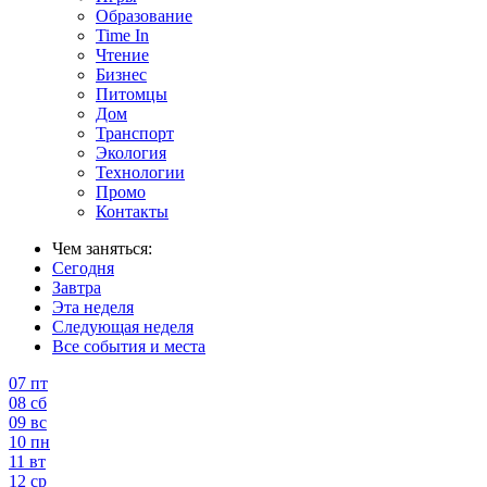
Образование
Time In
Чтение
Бизнес
Питомцы
Дом
Транспорт
Экология
Технологии
Промо
Контакты
Чем заняться:
Сегодня
Завтра
Эта неделя
Следующая неделя
Все события и места
07
пт
08
сб
09
вс
10
пн
11
вт
12
ср