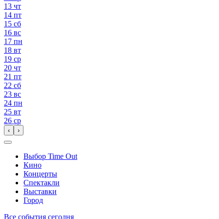
13
чт
14
пт
15
сб
16
вс
17
пн
18
вт
19
ср
20
чт
21
пт
22
сб
23
вс
24
пн
25
вт
26
ср
‹
›
Выбор Time Out
Кино
Концерты
Спектакли
Выставки
Город
Все события сегодня