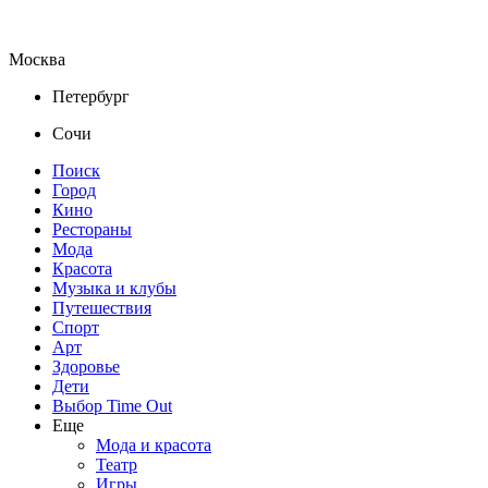
Москва
Петербург
Сочи
Поиск
Город
Кино
Рестораны
Мода
Красота
Музыка и клубы
Путешествия
Спорт
Арт
Здоровье
Дети
Выбор Time Out
Еще
Мода и красота
Театр
Игры