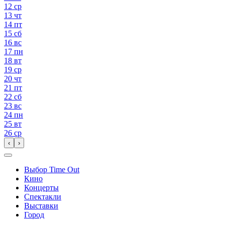
12
ср
13
чт
14
пт
15
сб
16
вс
17
пн
18
вт
19
ср
20
чт
21
пт
22
сб
23
вс
24
пн
25
вт
26
ср
‹
›
Выбор Time Out
Кино
Концерты
Спектакли
Выставки
Город