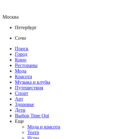
Москва
Петербург
Сочи
Поиск
Город
Кино
Рестораны
Мода
Красота
Музыка и клубы
Путешествия
Спорт
Арт
Здоровье
Дети
Выбор Time Out
Еще
Мода и красота
Театр
Игры