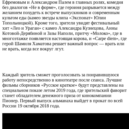
Ефремовым и Александром Палем в главных ролях, комедия
без диалогов «Не в форме», где героиня разрывается между
желанием похудеть к встрече выпускников и современным
культом еды (камео звезды клипа «Экспонат» Юлии
Топольницкой). Кроме того, зрители увидят фестивальный
хит «Лео и Ураган» с камео Александра Кузнецова, Анны
Котовой-Дерябиной и Зазы Наполи, притчу «Молоко», где в
многоэтажке появляется настоящая корова, и «Carpe diem», где
герой Шамиля Хаматова решает важный вопрос — врать или
не врать, когда все вокруг лгут.
Каждый зритель сможет проголосовать за понравившуюся
работу непосредственно в кинотеатре после сеанса. Лучшие
фильмы сборников «Русское краткое» будут представлены на
специальном показе летом 2019 года, где зрительский фаворит
станет обладателем денежного приза от кинокомпании
Пионер. Первый выпуск альманаха выйдет в прокат по всей
России 19 октября 2018 года.