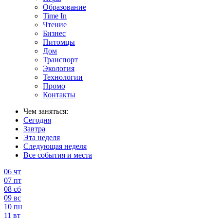
Образование
Time In
Чтение
Бизнес
Питомцы
Дом
Транспорт
Экология
Технологии
Промо
Контакты
Чем заняться:
Сегодня
Завтра
Эта неделя
Следующая неделя
Все события и места
06
чт
07
пт
08
сб
09
вс
10
пн
11
вт