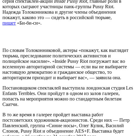
серия спектаклей-акций
Inside Pussy Riot
, главные роли в
которых сыграют участницы панк-группы Pussy Riot.
Надежда Толоконникова и другие члены объединения
покажут, каково это — сидеть в российской тюрьме,
пишет
«Би-би-си».
По словам Толоконниковой, актеры «покажут, как выглядит
тюрьма, преследование политических активистов и
полицейское насилие». «Inside Pussy Riot погружает вас во
вселенную авторитарной системы — если вы не выбираете
настоящую демократию и гражданское общество, то
авторитаризм приходит и выбирает вас», — заявила она.
Постановщиком спектаклей выступила лондонская студия Les
Enfants Terribles. Они пройдут в одном из залов галереи,
попасть на мероприятия можно по стандартным билетам
Саатчи.
В то же время в галерее пройдет выставка работ
постсоветских художников-акционистов. Среди них — Петр
Павленский, группа «Синие носы», Олег Кулик, Василий
Слонов, Pussy Riot и объединение AES+F. Выставка будет