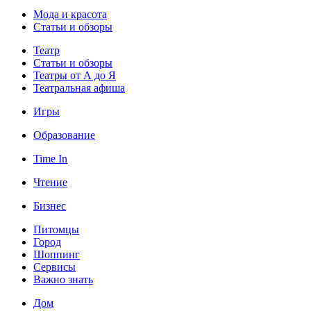
Мода и красота
Статьи и обзоры
Театр
Статьи и обзоры
Театры от А до Я
Театральная афиша
Игры
Образование
Time In
Чтение
Бизнес
Питомцы
Город
Шоппинг
Сервисы
Важно знать
Дом