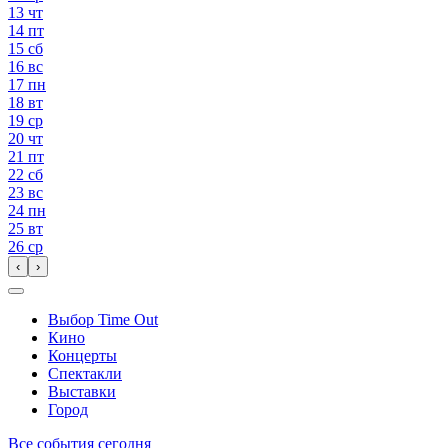
13
чт
14
пт
15
сб
16
вс
17
пн
18
вт
19
ср
20
чт
21
пт
22
сб
23
вс
24
пн
25
вт
26
ср
‹
›
Выбор Time Out
Кино
Концерты
Спектакли
Выставки
Город
Все события сегодня