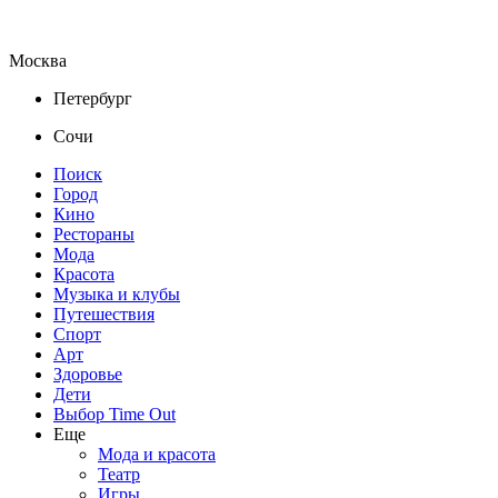
Москва
Петербург
Сочи
Поиск
Город
Кино
Рестораны
Мода
Красота
Музыка и клубы
Путешествия
Спорт
Арт
Здоровье
Дети
Выбор Time Out
Еще
Мода и красота
Театр
Игры