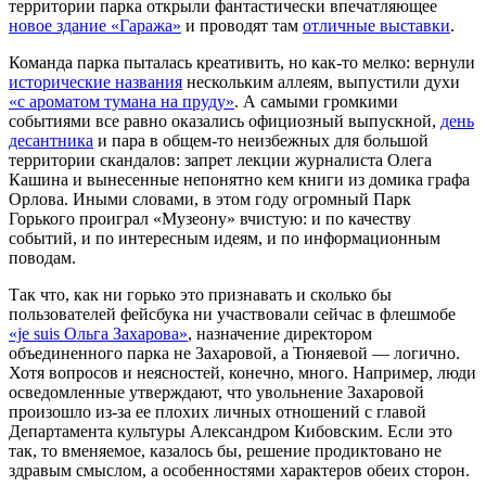
территории парка открыли фантастически впечатляющее
новое здание «Гаража»
и проводят там
отличные выставки
.
Команда парка пыталась креативить, но как-то мелко: вернули
исторические названия
нескольким аллеям, выпустили духи
«с ароматом тумана на пруду»
. А самыми громкими
событиями все равно оказались официозный выпускной,
день
десантника
и пара в общем-то неизбежных для большой
территории скандалов: запрет лекции журналиста Олега
Кашина и вынесенные непонятно кем книги из домика графа
Орлова. Иными словами, в этом году огромный Парк
Горького проиграл «Музеону» вчистую: и по качеству
событий, и по интересным идеям, и по информационным
поводам.
Так что, как ни горько это признавать и сколько бы
пользователей фейсбука ни участвовали сейчас в флешмобе
«je suis Ольга Захарова»
, назначение директором
объединенного парка не Захаровой, а Тюняевой — логично.
Хотя вопросов и неясностей, конечно, много. Например, люди
осведомленные утверждают, что увольнение Захаровой
произошло из-за ее плохих личных отношений с главой
Департамента культуры Александром Кибовским. Если это
так, то вменяемое, казалось бы, решение продиктовано не
здравым смыслом, а особенностями характеров обеих сторон.