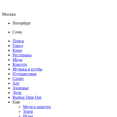
Москва
Петербург
Сочи
Поиск
Город
Кино
Рестораны
Мода
Красота
Музыка и клубы
Путешествия
Спорт
Арт
Здоровье
Дети
Выбор Time Out
Еще
Мода и красота
Театр
Игры