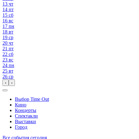
13
чт
14
пт
15
сб
16
вс
17
пн
18
вт
19
ср
20
чт
21
пт
22
сб
23
вс
24
пн
25
вт
26
ср
‹
›
Выбор Time Out
Кино
Концерты
Спектакли
Выставки
Город
Все события сегодня