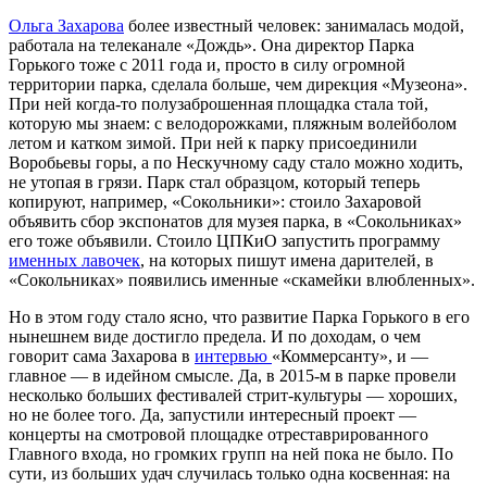
Ольга Захарова
более известный человек: занималась модой,
работала на телеканале «Дождь». Она директор Парка
Горького тоже с 2011 года и, просто в силу огромной
территории парка, сделала больше, чем дирекция «Музеона».
При ней когда-то полузаброшенная площадка стала той,
которую мы знаем: с велодорожками, пляжным волейболом
летом и катком зимой. При ней к парку присоединили
Воробьевы горы, а по Нескучному саду стало можно ходить,
не утопая в грязи. Парк стал образцом, который теперь
копируют, например, «Сокольники»: стоило Захаровой
объявить сбор экспонатов для музея парка, в «Сокольниках»
его тоже объявили. Стоило ЦПКиО запустить программу
именных лавочек
, на которых пишут имена дарителей, в
«Сокольниках» появились именные «скамейки влюбленных».
Но в этом году стало ясно, что развитие Парка Горького в его
нынешнем виде достигло предела. И по доходам, о чем
говорит сама Захарова в
интервью
«Коммерсанту», и —
главное — в идейном смысле. Да, в 2015-м в парке провели
несколько больших фестивалей стрит-культуры — хороших,
но не более того. Да, запустили интересный проект —
концерты на смотровой площадке отреставрированного
Главного входа, но громких групп на ней пока не было. По
сути, из больших удач случилась только одна косвенная: на