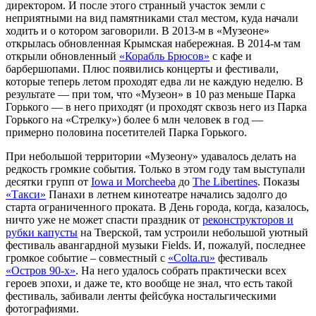
директором. И после этого странный участок земли с
неприятными на вид памятниками стал местом, куда начали
ходить и о котором заговорили. В 2013-м в «Музеоне»
открылась обновленная Крымская набережная. В 2014-м там
открыли обновленный
«Корабль Брюсов»
с кафе и
барбершопами. Плюс появились концерты и фестивали,
которые теперь летом проходят едва ли не каждую неделю. В
результате — при том, что «Музеон» в 10 раз меньше Парка
Горького — в него приходят (и проходят сквозь него из Парка
Горького на «Стрелку») более 6 млн человек в год —
примерно половина посетителей Парка Горького.
При небольшой территории «Музеону» удавалось делать на
редкость громкие события. Только в этом году там выступали
десятки групп от
Iowa и Morcheeba
до
The Libertines
. Показы
«Такси»
Панахи в летнем кинотеатре начались задолго до
старта ограниченного проката. В День города, когда, казалось,
ничто уже не может спасти праздник от
реконструкторов и
рубки капусты
на Тверской, там устроили небольшой уютный
фестиваль авангардной музыки Fields. И, пожалуй, последнее
громкое событие – совместный с
«Colta.ru»
фестиваль
«Остров 90-х»
. На него удалось собрать практически всех
героев эпохи, и даже те, кто вообще не знал, что есть такой
фестиваль, забивали ленты фейсбука ностальгическими
фотографиями.