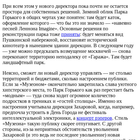
При всем этом у нового директора пока почти не остается
простора для собственных решений. Зимний облик Парка
Горького в общих чертах уже понятен: там будет каток,
оформление которого — что бы это ни значило — «навеяно
песней Леннона Imagine». Основные решения по
реконструкции парка тоже
приняты
: будет меняться вид
Пушкинской набережной, восстановят исторический
кинотеатр в нынешнем здании дирекции. В следующем году
— уже можно предсказать возмущение москвичей — снова
перекопают территорию неподалеку от «Гаража». Там будет
ландшафтный парк.
Неясно, сможет ли новый директор управлять — не столько
территорией и бюджетами, сколько настроением публики.
Если за «Музеоном» окончательно закрепилась слава уютного
хипстерского места, то Парк Горького как раз перестает быть
«модным» — туда снова ходит огромное количество
подростков в трениках и «гостей столицы». Именно их
настроения учитывала дирекция Захаровой, когда, например,
предпочла устроить в День Города не фестиваль
интеллектуальной электроники, а
концерт рэперов
. Стиль
«Музеона» такую публику скорее отпугивает. С другой
стороны, из-за неприятных обстоятельств увольнения
Захаровой (и это ведь не последнее увольнение) новая