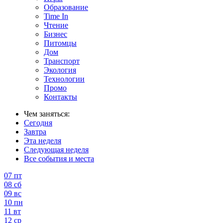
Образование
Time In
Чтение
Бизнес
Питомцы
Дом
Транспорт
Экология
Технологии
Промо
Контакты
Чем заняться:
Сегодня
Завтра
Эта неделя
Следующая неделя
Все события и места
07
пт
08
сб
09
вс
10
пн
11
вт
12
ср