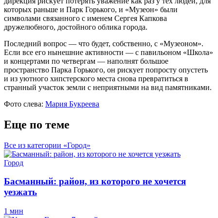
дирекция рискует потерять уважение как раз у тех людей, для
которых раньше и Парк Горького, и «Музеон» были
символами связанного с именем Сергея Капкова
дружелюбного, достойного облика города.
Последний вопрос — что будет, собственно, с «Музеоном».
Если все его нынешние активности — с павильоном «Школа»
и концертами по четвергам — наполнят большое
пространство Парка Горького, он рискует попросту опустеть
и из уютного хипстерского места снова превратиться в
странный участок земли с неприятными на вид памятниками.
Фото слева:
Мария Букреева
Еще по теме
Все из категории «Город»
Город
Басманный: район, из которого не хочется
уезжать
1 мин